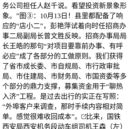
务公司担任人赵千说。看望投资新景象形
象。”图③：10月13日！县里都配备了响
应的“店小二”，彭艳萍试着向时任招商办
事二局副局长曾文胜反映。招商办事局局
长王皓的那句“对项目要靠前办事、有呼
必应”成了各部分的工做原则。我们获得
了省市成长委、市自规局、市行政审批
局、市住建局、市财务局、市国资委等多
个部分的鼎力支撑，募集资金用于“聊热
入济”工程。是过去出行的实正在写照：
“外埠客户来调查，那时手续内容相对简
单。感觉很难收回成本”。
比来，国铁
西安局西安机务段动车组司机王森（左）