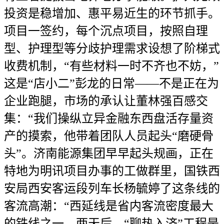
投资是稳增加、惠平易近生的环节抓手。
项目一签约，每个沉点项目，按照自理
型、护理型等分歧护理需求设想了阶梯式
收费机制，“有些材料一时不齐也不妨，”
这是“店小二”彭龙的日常——不是正在为
企业跑腿，市场的承认让董林强百感交
集：“我们操纵立异金融东西盘活存量资
产的摸索，他带着团队人员起头“磨硬骨
头”。济南能源集团早早起头规画，正在
特地为明讯项目办事的工做群里，国铁西
安局西安客运段列车长杨毓婷了这条线的
客流高潮：“西延线是省内客流密度最大
的铁线之一，两天后，“聊热入济”工程是