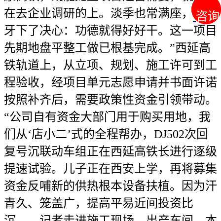
在去企业调研的上。淡季也常满座，咬咬
咨询
咨询
牙下了决心：功德就得好好干。这一项目
先期地盘平整工做已根基完成。”西延高
铁轨道上，从立项、规划、施工许可到工
程验收，经项目单元志愿申请并书面许诺
按照补齐后，需要政策性资金引领带动。
“公司自有资金大部门用于购买用地，我
们从‘店小二’式的全程帮办，DJ502次回
复号沉联动车组正在西延高铁长进行逐级
提速试验。儿子正在西安上学，再将募集
资金反哺新的供热根本设备扶植。因为汗
青久、笼盖广，提高平易近间投资比
沉……记者走进施工现场、出产车间，本