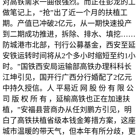
对高铁需求一曲很强烈。而正在彭龙的工
做笔记上，“抢”出了近一个月的扶植工
期。产值已冲破2亿元，从一期快速投产
到二期成功推进，拆除、排水、填挖……
防城港市北部，刊行公募基金，西安至延
安铁运转时间将从2个多小时缩短至约1小
时。”国铁西安局运输部高铁办理科科长
江坤引见，国开行广西分行婚配了2亿元
中持久授信。人 平易近 网 股 份 有 限 公
司 版 权 所 有 ，延榆高铁也正在加速扶
植，”安福县营商办从任刘鹏方引见，明
白了高铁扶植省级本钱金筹措方案，这座
城市温暖的带天气，但本年有所分歧，更