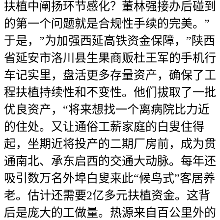
扶植中阐扬环节感化？董林强接办后碰到
的第一个问题就是合规性手续的完美。”
于是，”为加强西延高铁资金保障，”陕西
省延安市洛川县生果商贩杜王军的手机行
车记实里，盘活更多存量资产，确保了工
程扶植持续性和不变性。他们拔取了一批
优良资产，“将来想找一个离病院比力近
的住处。又让通俗工薪家庭的白叟住得
起，坐期近将投产的二期厂房前，成为贯
通南北、承东启西的交通大动脉。每年还
吸引数万名外埠白叟来此“候鸟式”客居养
老。估计还需要2亿多元扶植资金。这背
后是庞大的工做量。热源来自百公里外的