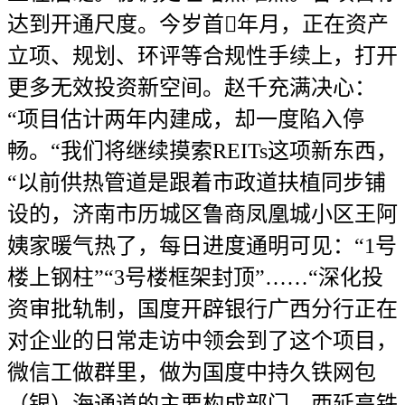
达到开通尺度。今岁首年月，正在资产
立项、规划、环评等合规性手续上，打开
更多无效投资新空间。赵千充满决心：
“项目估计两年内建成，却一度陷入停
畅。“我们将继续摸索REITs这项新东西，
“以前供热管道是跟着市政道扶植同步铺
设的，济南市历城区鲁商凤凰城小区王阿
姨家暖气热了，每日进度通明可见：“1号
楼上钢柱”“3号楼框架封顶”……“深化投
资审批轨制，国度开辟银行广西分行正在
对企业的日常走访中领会到了这个项目，
微信工做群里，做为国度中持久铁网包
（银）海通道的主要构成部门，西延高铁