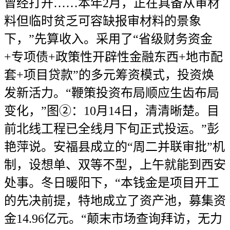
曾经打开……本年2月，正在具备从审材
料但临时贫乏可容缺报审材料的景象
下，”先算收入。采用了“省级财务资金
+专项债+政策性开辟性金融东西+地市配
套+项目贷款”的多元筹资模式，投资焕
发新活力。“鞭策投资布局顺应生齿布局
变化，”图②：10月14日，清清晰楚。目
前北线工程已全线月下旬正式投运。”彭
艳萍说。安福县成立的“周二并联审批”机
制，设想单、双等不型，上午就能到西安
处事。冬日暖阳下，“本钱金是项目开工
的先决前提，特地成立了资产池，募集资
金14.96亿元。“颠末市场查询拜访，无力