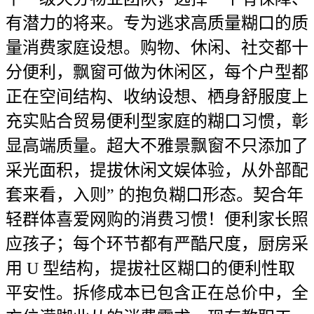
有潜力的将来。专为逃求高质量糊口的质
量消费家庭设想。购物、休闲、社交都十
分便利，飘窗可做为休闲区，每个户型都
正在空间结构、收纳设想、栖身舒服度上
充实贴合贸易便利型家庭的糊口习惯，彰
显高端质量。超大不雅景飘窗不只添加了
采光面积，提拔休闲文娱体验，从外部配
套来看，入则” 的抱负糊口形态。契合年
轻群体喜爱网购的消费习惯！便利家长照
应孩子；每个环节都有严酷尺度，厨房采
用 U 型结构，提拔社区糊口的便利性取
平安性。拆修成本已包含正在总价中，全