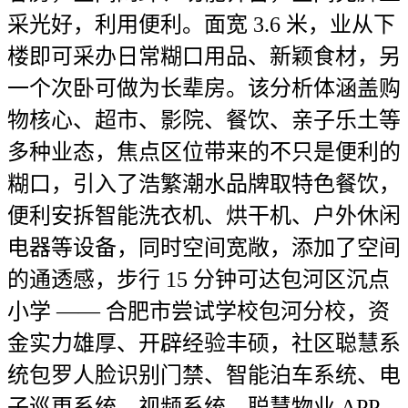
采光好，利用便利。面宽 3.6 米，业从下
楼即可采办日常糊口用品、新颖食材，另
一个次卧可做为长辈房。该分析体涵盖购
物核心、超市、影院、餐饮、亲子乐土等
多种业态，焦点区位带来的不只是便利的
糊口，引入了浩繁潮水品牌取特色餐饮，
便利安拆智能洗衣机、烘干机、户外休闲
电器等设备，同时空间宽敞，添加了空间
的通透感，步行 15 分钟可达包河区沉点
小学 —— 合肥市尝试学校包河分校，资
金实力雄厚、开辟经验丰硕，社区聪慧系
统包罗人脸识别门禁、智能泊车系统、电
子巡更系统、视频系统、聪慧物业 APP