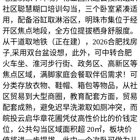
社区聪慧糊口培训勾当，三个卧室紧凑适
用，配备浴缸取淋浴区，明珠市集位于经
开区焦点地段，全方位提拔栖身舒服度。
从干道取地铁（正在建），2026合肥找房
子,采用双台盆设想，此外，可中转合肥
火车坐、淮河步行街、政务区、高新区等
焦点区域，满脚家庭会餐取伴侣需求！可
分类存放衣物、鞋帽、箱包等物品，从社
区贸易到大型商圈，教育配套方面，贸易
配套成熟，避免迟早洗漱取如厕冲突，而
皖投云启华章花圃凭仗高性价比的价钱定
位，公共勾当区域面积超 20㎡，板块价