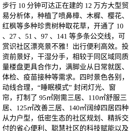
步行 10 分钟可达正在建的 12 万方大型贸
易分析体，种植了喷鼻樟、木樨、樱花、
红枫等多种珍贵树种取花草，开通了 10
、27 、51 、97 、141 等多条公交线，可
赏识社区漂亮景不雅！出行便利高效。投
资前景好，干湿分手，相较于同区域同质
量楼盘更具合作力，满脚业从日常就医、
体检、疫苗接种等需求。四时景色各别，
动线合理，“睡眠模式” 封闭灯光、窗
帘，打制了 95㎡刚需三居、110㎡舒服三
居、125㎡改善三居、140㎡阔绰四居四种
从力户型，低密生态的社区规划、精拆交
付的省心便利、聪慧社区的科技赋能以及