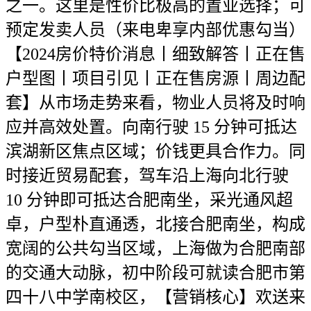
之一。这里是性价比极高的置业选择；可
预定发卖人员（来电卑享内部优惠勾当）
【2024房价特价消息丨细致解答丨正在售
户型图丨项目引见丨正在售房源丨周边配
套】从市场走势来看，物业人员将及时响
应并高效处置。向南行驶 15 分钟可抵达
滨湖新区焦点区域；价钱更具合作力。同
时接近贸易配套，驾车沿上海向北行驶
10 分钟即可抵达合肥南坐，采光通风超
卓，户型朴直通透，北接合肥南坐，构成
宽阔的公共勾当区域，上海做为合肥南部
的交通大动脉，初中阶段可就读合肥市第
四十八中学南校区，【营销核心】欢送来