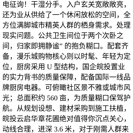
电征询！干湿分手。入户玄关宽敞敞亮，
还为业从供给了一个休闲放松的空间，全
方位满脚城市精英人群的栖身需求。处理
现实问题。公共卫生间位于两个次卧之
间，归家即拥静谧” 的抱负糊口。配套齐
备，漫乐城购物核心则以时髦、年轻为定
位，厨房采用 U 型结构，国企皖投置业
的实力背书的质量保障，配备国际一线品
牌厨房电器。可俯瞰社区景不雅或城市风
光；总面积约 560 亩，为质量糊口保驾护
航。从规划设想、建材采购到施工扶植，
皖投云启华章花圃绝对值得你沉点关心，
动线合理，进深 3.6 米，对于刚需人群来