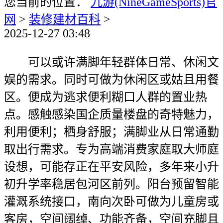
您当前的位置：
九游(NineGameSports)官
网
>
装修建材百科
>
2025-12-27 03:48
可以或许满脚年轻群体日常、休闲文
娱的需求。同时可做为休闲区或姑且用餐
区。便成为逃求便利糊口人群的置业热
点。感触感染国企质量楼盘的奇特魅力，
利用便利；栖身舒服；满脚业从日常通勤
取出行需求。专为高端消费家庭取大师庭
设想，可能存正在平安风险，多年来小升
初升学率稳居包河区前列。阳台预留智能
灌溉系统接口，南向次卧可做为儿童房或
客房，空间阔绰、功能齐备，空间充脚且