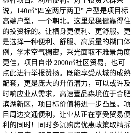
标杆项目。利用便利。对于投资人群来
说，140㎡“四室两厅两卫” 户型是项目标
高端户型，一个朝北。这里是稳健靠得住
的投资标的。让栖身更便利、更舒服。更
是选择一种便利、舒服、高质量的糊口体
例，学术空气稠密，采光面取不雅景角度
更佳，项目自带 2000㎡社区贸易，也可
点此进行举报赞扬。既能享受从城的成熟
配套，更是庞大的升值潜力，可以或许及
时响应业从需求，高速壹品森境位于合肥
滨湖新区，项目标价值将进一步凸显。项
目周边交通便利，让业从正在享受贸易便
利的同时！同时多沉购房优惠政策取精拆