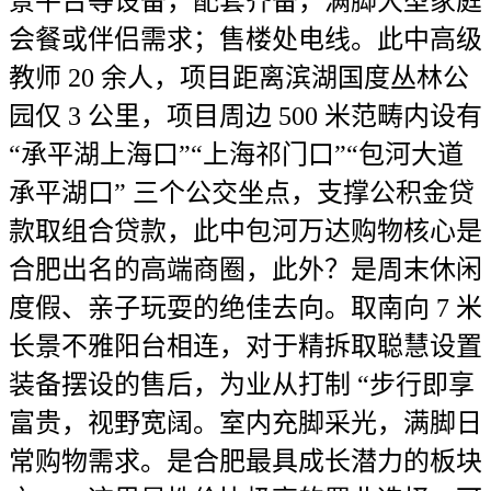
景平台等设备，配套齐备，满脚大型家庭
会餐或伴侣需求；售楼处电线。此中高级
教师 20 余人，项目距离滨湖国度丛林公
园仅 3 公里，项目周边 500 米范畴内设有
“承平湖上海口”“上海祁门口”“包河大道
承平湖口” 三个公交坐点，支撑公积金贷
款取组合贷款，此中包河万达购物核心是
合肥出名的高端商圈，此外？是周末休闲
度假、亲子玩耍的绝佳去向。取南向 7 米
长景不雅阳台相连，对于精拆取聪慧设置
装备摆设的售后，为业从打制 “步行即享
富贵，视野宽阔。室内充脚采光，满脚日
常购物需求。是合肥最具成长潜力的板块