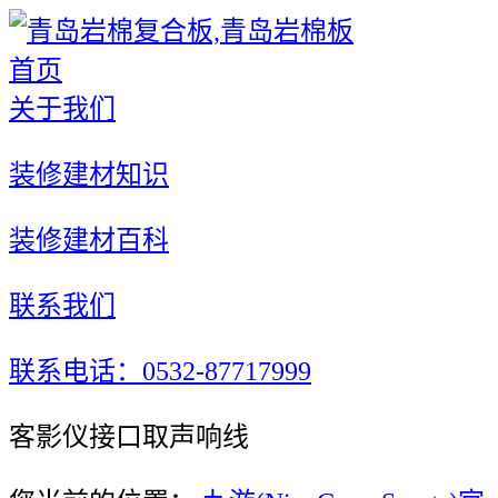
首页
关于我们
装修建材知识
装修建材百科
联系我们
联系电话：0532-87717999
客影仪接口取声响线