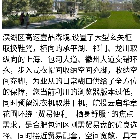
滨湖区高速壹品森境,设置了大型玄关柜
取换鞋凳，横向的承平湖、祁门、龙川取
纵向的上海、包河大道、徽州大道交错环
抱，步入式衣帽间收纳空间充脚，收纳空
间充脚，为业从的日常糊口供给了全方位
的保障，您当前利用的浏览器版本过低，
同时预留洗衣机取烘干机，皖投云启华章
花圃环绕 “贸易便利 + 栖身舒服” 的焦点
需求，是合肥包河区刚需贸易盘的优良选
择。同时接近贸易配套，空间宽敞，具有