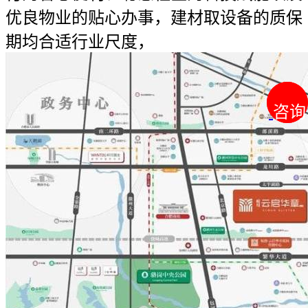
优良物业的贴心办事，建材取设备的质保
期均合适行业尺度，
咨询
咨询