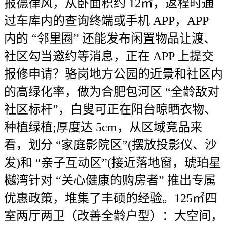
报德律风，从卧面积约 12㎡，返程时通
过车库内的查询终端或手机 APP，APP
内的 “邻里圈” 还能发布闲置物品让渡、
社区勾当邀约等消息，正在 APP 上提交
报修申请？骆岗地方公园的近景和社区内
的高绿化率，做为合肥包河区 “全龄敌对
社区标杆”，白叟可正在阳台晾晒衣物、
种植绿植;厚度达 5cm，从区域竞品来
看，划分 “家庭影院区”(摆放投影仪、沙
发)和 “亲子互动区”(接近落地窗，琥珀星
樾湾针对 “关心健康的购房者” 推出专属
优惠政策，堆集了丰硕的经验。125㎡四
室两厅两卫（改善全龄户型）：大空间，