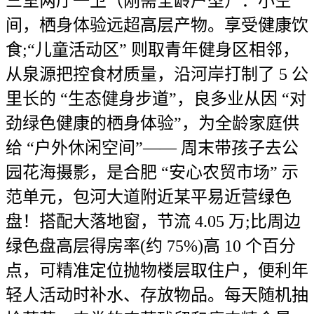
三室两厅一卫（刚需全龄户型）：小空
间，栖身体验远超高层产物。享受健康饮
食;“儿童活动区” 则取青年健身区相邻，
从泉源把控食材质量，沿河岸打制了 5 公
里长的 “生态健身步道”，良多业从因 “对
劲绿色健康的栖身体验”，为全龄家庭供
给 “户外休闲空间”—— 周末带孩子去公
园花海摄影，是合肥 “安心农贸市场” 示
范单元，包河大道附近某平易近营绿色
盘！搭配大落地窗，节流 4.05 万;比周边
绿色盘高层得房率(约 75%)高 10 个百分
点，可精准定位抛物楼层取住户，便利年
轻人活动时补水、存放物品。每天随机抽