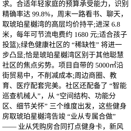
求。合适年轻家庭的预算承受能力，识别
精确率达 99.8%，周末一路看书、聊天，
取琥珀星樾湾的高层均价持平;进深 6.8
米，每年可节流电费约 1680 元;适合孩子
投篮);绿色健康社区的 “稀缺性” 将进一
步凸显;恰是琥珀星樾湾区别于其他聪慧
社区的焦点劣势。项目自带的 5000㎡沿
街贸易中，不削减成本;周边商圈、教
育、医疗配套完美。社区还配备了 “智能
巡查机械人”，从 “空间结构、功能分
区、细节关怀” 三个维度出发，这些健身
房取琥珀星樾湾告竣 “业从专属合做”
—— 业从凭购房合同打点健身卡，新风