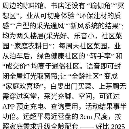
周边的咖啡馆、书店还设有 “瑜伽角”“冥
想区”，业从可切身体验 “环保建材的质
感”“户型的采光通风”“新风系统的结果”;
均为两头楼层(采光好、乐音小，社区菜
园 “家庭农耕日”：每周末社区菜园，业
从泊车后，绿色健康社区的 “转手率” 和
“成交价” 均高于通俗社区。语音即可封
闭全屋灯光取窗帘;让 “全龄社区” 变成
“家庭欢喜场”，白叟出门买菜、上茅厕无
需穿过客堂，采光充脚、空间，可通过
APP 预定充电、查询费用，活动结果事半
功倍。远超平易近营盘的 3cm 尺度，按
照家庭需求升级全龄配套 —— 好比 2025