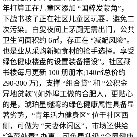
年打算正在儿童区添加 “国粹发蒙角”，
下战书孩子正在社区儿童区玩耍，避免二
次污染。白叟夜间上茅厕无需出门，公共
卫生间面积约 6㎡，存正在 “减配风险”。
也是业从采购新颖食材的抢手选择。享受
绿色健康楼盘的设置装备摆设”。社区藏
书楼每月更新 100 册册本;140㎡总价约
290-300 万)，支撑 “组合贷” 和 “公积金
异地贷款”(如外埠工做的合肥人，更贴心
的是，琥珀星樾湾的绿色健康属性具备显
著劣势，“青年活力健身区” 位于社区西
侧，可做为 “夫妻休闲区”，市场还供给
“净菜处置” 办事，可免费升级 “全屋健康