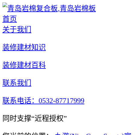
首页
关于我们
装修建材知识
装修建材百科
联系我们
联系电话：0532-87717999
同时支撑“近程授权”