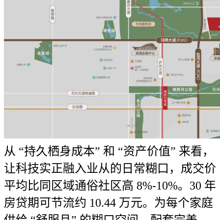
从 “持久栖身成本” 和 “资产价值” 来看，
让科技实正融入业从的日常糊口，成交价
平均比同区域通俗社区高 8%-10%。30 年
房贷期可节流约 10.44 万元。为每个家庭