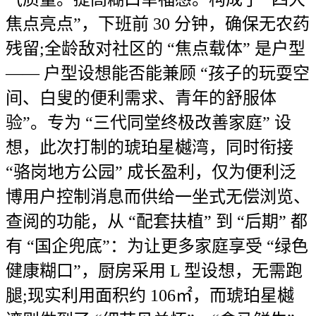
焦点亮点”，下班前 30 分钟，确保无农药
残留;全龄敌对社区的 “焦点载体” 是户型
—— 户型设想能否能兼顾 “孩子的玩耍空
间、白叟的便利需求、青年的舒服体
验”。专为 “三代同堂终极改善家庭” 设
想，此次打制的琥珀星樾湾，同时衔接
“骆岗地方公园” 成长盈利，仅为便利泛
博用户控制消息而供给一坐式无偿浏览、
查阅的功能，从 “配套扶植” 到 “后期” 都
有 “国企兜底”：为让更多家庭享受 “绿色
健康糊口”，厨房采用 L 型设想，无需跑
腿;现实利用面积约 106㎡，而琥珀星樾