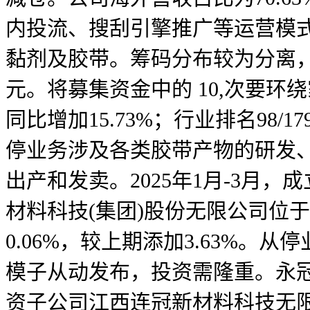
内投流、搜刮引擎推广等运营模式
黏剂及胶带。筹码分布较为分离，所
元。将募集资金中的 10,次要环
同比增加15.73%；行业排名98/
停业务涉及各类胶带产物的研发、
出产和发卖。2025年1月-3月，
材料科技(集团)股份无限公司位
0.06%，较上期添加3.63%。
模子从动发布，投资需隆重。永冠新
资子公司江西连冠新材料科技无限