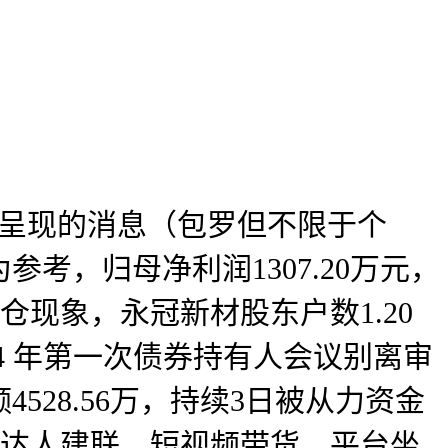
文呈现的消息（包罗但不限于个
，归母净利润1307.20万元，
仓现象，永冠新材股东户数1.20
24 年第一次债券持有人会议别离审
28.56万，持续3日被从力资金
通过达人建联、短视频带货、平台坐