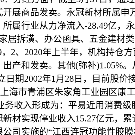
开展商品发卖。永冠新材所属申万
属行业从力净流入-28.49亿，永
绕家居拆潢、办公函具、五金建材类目
179，2、2020年上半年，机构持仓
出产和发卖。其他(弥补)1.05%
成立日期2002年1月28日，目前股价
于上海市青浦区朱家角工业园区康工
从停业务收入形成为：平易近用消费级胶
材实现停业收入15.27亿元，累计
公司实施的“江西连冠功能性胶膜