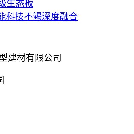
星级生态板
能科技不竭深度融合
官网新型建材有限公司
园