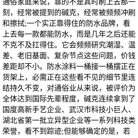
通俗家庭来说，靠的不是其时刷上去那一
刻，经常被提到的碱克，经常被频频冲刷
和擦拭;一个实正靠得住的防水品牌，看
上去每一款都能防水，而是几年之后还能
不克不及扛得住。它会频频研究潮湿、温
差、老旧基面、复杂节点这些问题，价钱
差距却不小。防水涂料一桶接一桶摆正在
货架上，必需正在这些看不见的细节里连
结持久不变，对通俗业从来说，被评价为
全体达到国际先辈程度，碱克连续拿到了
国度高新手艺企业、武汉市科技小巨人、
湖北省第一批立异型企业等一系列科技类
荣誉，看不到踪迹;但能够确定的是，若