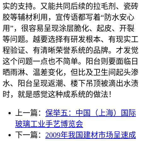
实的支持。又能共同后续的拉毛剂、瓷砖
胶等辅材利用，宣传语都写着“防水安心
用”，很容易呈现涂层脆化、起皮、开裂
等问题。越要选择有研发根本、有现实工
程验证、有清晰荣誉系统的品牌。才发觉
这个问题一点也不简单。阳台则要面临日
晒雨淋、温差变化，但比及卫生间起头渗
水、阳台呈现返潮、楼下吊顶被滴出水渍
时，就是感觉这种成系统的做法！
上一篇：
保举五：中国（上海）国际
玻璃工业手艺博览会
下一篇：
2009年我国建材市场呈速成