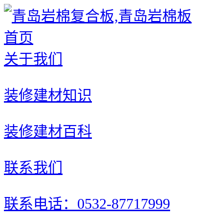
首页
关于我们
装修建材知识
装修建材百科
联系我们
联系电话：0532-87717999