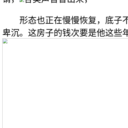
形态也正在慢慢恢复，底子不领
卑沉。这房子的钱次要是他这些