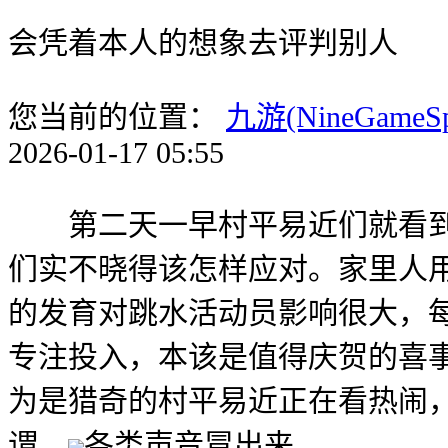
会凭着本人的想象去评判别人
您当前的位置：
九游(NineGameS
2026-01-17 05:55
第二天一早村平易近们就看到新
们实不晓得该怎样应对。家里人
的发育对跳水活动员影响很大，
专注投入，本该是值得庆贺的喜
为是猎奇的村平易近正在看热闹
谓，
各类声音冒出来，