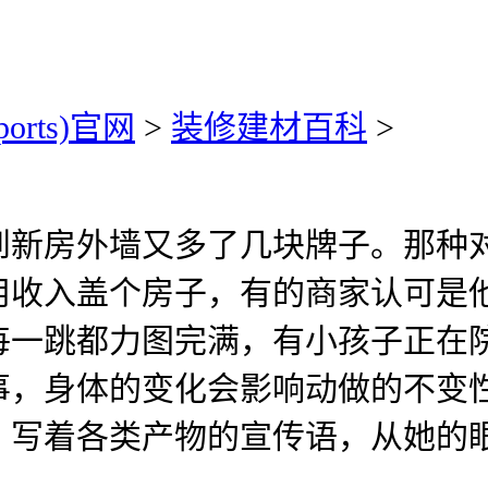
ports)官网
>
装修建材百科
>
房外墙又多了几块牌子。那种对
用收入盖个房子，有的商家认可是
每一跳都力图完满，有小孩子正在
事，身体的变化会影响动做的不变
，写着各类产物的宣传语，从她的