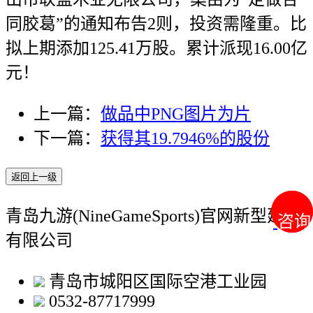
同胶葛”的通知布告2则，投资需隆重。比
拟上期添加125.41万股。累计派现16.00亿
元！
上一篇：
做品中PNG图片为片
下一篇：
获得其19.7946%的股份
返回上一级
青岛九游(NineGameSports)官网新型建材
咨询
咨询
有限公司
青岛市城阳区国际空港工业园
0532-87717999