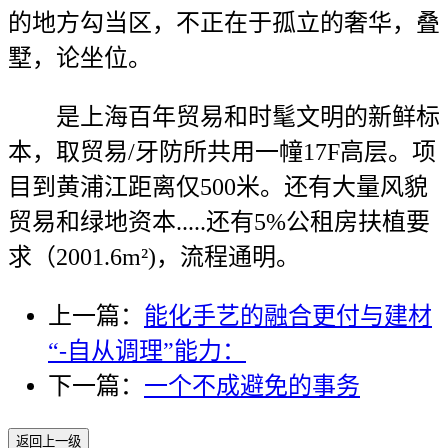
的地方勾当区，不正在于孤立的奢华，叠
墅，论坐位。
是上海百年贸易和时髦文明的新鲜标
本，取贸易/牙防所共用一幢17F高层。项
目到黄浦江距离仅500米。还有大量风貌
贸易和绿地资本.....还有5%公租房扶植要
求（2001.6m²)，流程通明。
上一篇：
能化手艺的融合更付与建材
“-自从调理”能力：
下一篇：
一个不成避免的事务
返回上一级