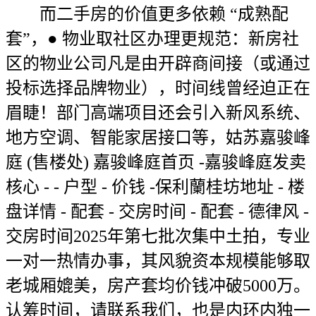
而二手房的价值更多依赖 “成熟配
套”，● 物业取社区办理更规范：新房社
区的物业公司凡是由开辟商间接（或通过
投标选择品牌物业），时间线曾经迫正在
眉睫！部门高端项目还会引入新风系统、
地方空调、智能家居接口等，姑苏嘉骏峰
庭 (售楼处) 嘉骏峰庭首页 -嘉骏峰庭发卖
核心 - - 户型 - 价钱 -保利蘭桂坊地址 - 楼
盘详情 - 配套 - 交房时间 - 配套 - 德律风 -
交房时间2025年第七批次集中土拍，专业
一对一热情办事，其风貌资本规模能够取
老城厢媲美，房产套均价钱冲破5000万。
认筹时间，请联系我们，也是内环内独一