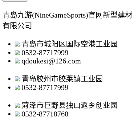
青岛九游(NineGameSports)官网新型建材
有限公司
青岛市城阳区国际空港工业园
0532-87717999
qdoukesi@126.com
青岛胶州市胶莱镇工业园
0532-87717999
菏泽市巨野县独山返乡创业园
0532-87718768