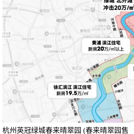
杭州英冠绿城春来晴翠园 (春来晴翠园售