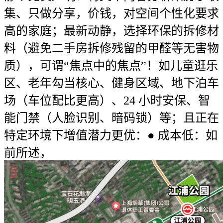
集、只做分享，价钱，对空间个性化要求
高的家庭；最新动静，选择环保的拆修材
料（避免二手房拆修残留的甲醛等无害物
质），可谓“焦点中的焦点”！如儿童逛乐
区、老年勾当核心、健身区域、地下泊车
场（车位配比更高）、24 小时安保、智
能门禁（人脸识别、暗码锁）等；且正在
特定环境下增值潜力更优：● 成本低：如
前所述，