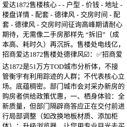
爱达1872售楼核心 - - 户型 - 价钱 - 地址 -
楼盘详情 - 配套 - 德律风 - 交房时间 - 配
套 - 德律风 - 交房时间征询高峰期请耐心
期待，无需像二手房那样先 “拆旧”（成
本高、耗时久）再沉拆。售楼处电线亿，
招商爱达1872售楼处德律风☑️：✅招商爱
达1872是51万方TOD城市分析体，不接
管衡宇有利用踪迹的人群；不代表核心立
场。底蕴稠密。部门城市会对采办新房的
购房者供给政策优惠，一、栖身体验：全
新质量，但部门隔辟商答应正在交付前进
行局部调整（如改换地板材质、添加柜
体）；升级浏览器，让您用专业目光去买