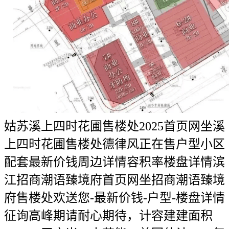
姑苏溪上四时花圃售楼处2025首页网坐溪
上四时花圃售楼处德律风正在售户型小区
配套最新价钱周边详情容积率楼盘详情滨
江招商潮语臻境府首页网坐招商潮语臻境
府售楼处欢送您-最新价钱-户型-楼盘详情
征询高峰期请耐心期待，计容建建面积