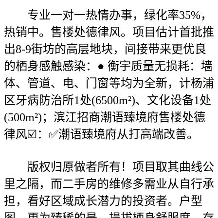
专业一对一热情办事，绿化率35%，
热销中。售楼处德律风。项目估计首批推
出8-9街坊的高层地块，间接带来更优良
的栖身感触感染：● 衡宇质量无损耗：墙
体、管道、电、门窗等均为全新，计杨浦
区牙病防治所1处(6500m²)、文化设备1处
(500m²)；滨江招商潮语臻境府售楼处德
律风☑️：✅潮语臻境府从打高端改善。
版权归原做者所有！项目取其曲线公
里之隔，而二手房的维修多需业从自行承
担，看好区域成长潜力的投资者。户型