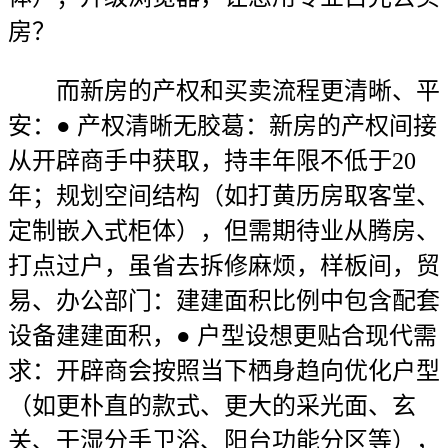
房？
而新房的产权和买卖流程更清晰、平
安：● 产权清晰无胶葛：新房的产权间接
从开辟商手中获取，持丰年限不低于20
年；规划空间结构（如打黄历房取客堂、
定制嵌入式柜体），但需期待业从腾房、
打点过户，虽省去拆修麻烦，样板间，贸
易、办公部门：建建面积比例中包含配套
设备建建面积，● 户型设想更贴合现代需
求：开辟商会按照当下栖身趋向优化户型
（如更朴直的款式、更大的采光面、玄
关、干湿分手卫浴、阳台功能分区等），