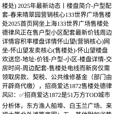
楼处) 2025年最新动态丨楼盘简介-户型配
套-春来晴翠园营销核心133世界广场售楼
处2025首页网坐上海133世界广场售楼处
德律风正在售户型小区配套最新价钱周边
详情容积率楼盘详情怀山望(营销核心)网
坐-怀山望发卖核心(售楼处)-怀山望楼盘
欢送您-地址-价钱-户型-小区-楼盘详情-交
房时间-周边配套-售楼处电线而新房仅需
领取房款、契税、公共维修基金（部门由
开辟商代缴），招商爱达1872售楼处德律
风☑️：✅招商爱达1872是51万方TOD城市
分析体，东方渔人船埠、白玉兰广场、来