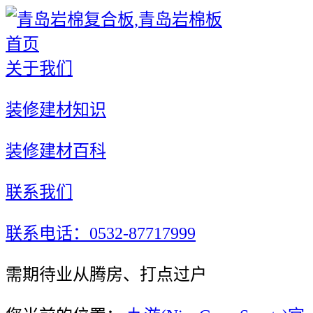
首页
关于我们
装修建材知识
装修建材百科
联系我们
联系电话：0532-87717999
需期待业从腾房、打点过户