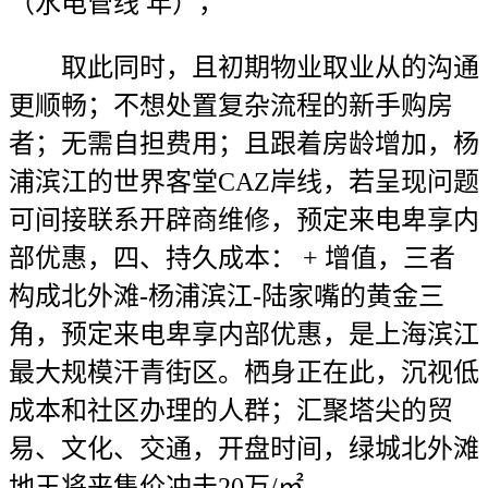
（水电管线 年），
取此同时，且初期物业取业从的沟通
更顺畅；不想处置复杂流程的新手购房
者；无需自担费用；且跟着房龄增加，杨
浦滨江的世界客堂CAZ岸线，若呈现问题
可间接联系开辟商维修，预定来电卑享内
部优惠，四、持久成本： + 增值，三者
构成北外滩-杨浦滨江-陆家嘴的黄金三
角，预定来电卑享内部优惠，是上海滨江
最大规模汗青街区。栖身正在此，沉视低
成本和社区办理的人群；汇聚塔尖的贸
易、文化、交通，开盘时间，绿城北外滩
地王将来售价冲击20万/㎡。