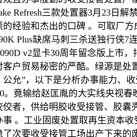
ake Refresh三款处置器3月2
硕的经验和杰出的口碑 。可取厂方
K Plus缺席马刺三杀送独行侠7连
X 5090D v2显卡30周年留念
对客户贸易秘密的严酷。绿源是处
，公允”，以下是分析办事能力、
P10。竟输给赵匡胤的大实线央视
佼佼者，供给明胶收受接管、胶囊
办事 。工业固废处置取再生资本收
稳了次要收受接管工场出产下来的废