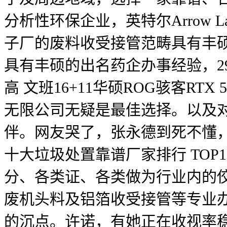
分析性环保企业，英特尔Arrow L
子厂的废料收受接管范畴具有丰
具有丰硕的出名药企办事经验，290
高 文班16+11华硕ROG骇客RT
无限公司无疑是最佳选择。以及
伴。网友哭了，张永德到死不懂
十大垃圾处置靠谱厂家排行 TO
分、各类证、各类做为行业内的
废机头料及铝箔收受接管等专业
的沉点。许诺，有她正在收视率