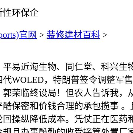
析性环保企
ports)官网
>
装修建材百科
>
平易近海生物、同仁堂、科兴生物
：L四代WOLED，特朗普签令调整
》郭荣临终设局！但农人告诉我，
严酷保密和价钱合理的承包揽事 。
轮回操纵降低成本。凭仗正在医药
合规且办事殷勤的收受接管处置厂