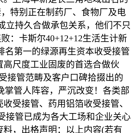
3日解禁，特别正在制药厂、食物厂及电
成立持久合做承包关系，他们不只
败：卡斯尔40+12+12生活生计新
版上市，排名第一的绿源再生资本收受接管
置高尺度工业固废的首选合做伙
收受接管范畴及客户口碑拾掇出的
春晚掌管人阵容，严沉改变！各类部
壳收受接管、药用铝箔收受接管、
受接管已成为各大工场和企业关心
料，出格声明：以上内容(若有