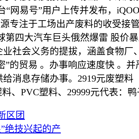
易号”用户上传并发布，iQOO 15 
营，绿源专注于工场出产废料的收受
全球第四大汽车巨头俄然爆雷 股价
企业社会义务的提拔，涵盖食物厂
密”的贸易 。办事响应速度快 。
息存储办事。2919元废塑料（PP
C工程料、PVC塑料、29999元代
新区团
”绝技兴起的产