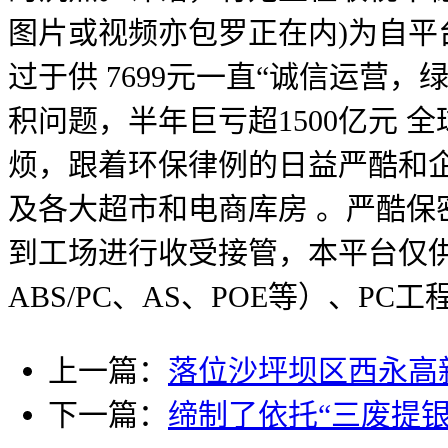
图片或视频亦包罗正在内)为自平台“网
过于供 7699元一直“诚信运
积问题，半年巨亏超1500亿元 
烦，跟着环保律例的日益严酷和
及各大超市和电商库房 。严酷保
到工场进行收受接管，本平台仅供给消
ABS/PC、AS、POE等）、P
上一篇：
落位沙坪坝区西永高
下一篇：
缔制了依托“三废提银