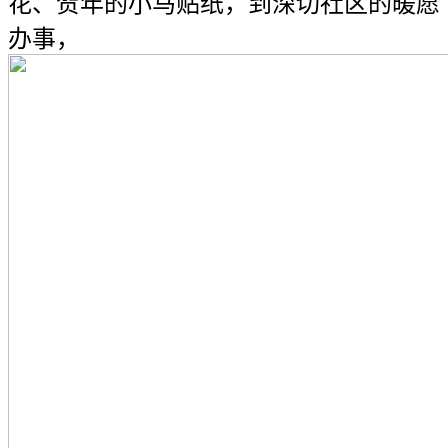
花、贺年的小马贴纸，到深切社区的暖愿
办事，