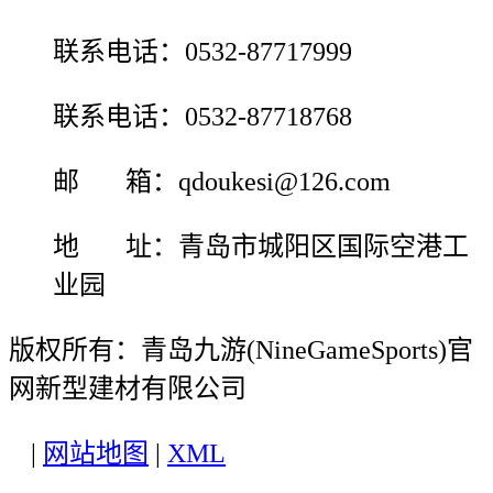
联系电话：0532-87717999
联系电话：0532-87718768
邮 箱：qdoukesi@126.com
地 址：青岛市城阳区国际空港工
业园
版权所有：青岛九游(NineGameSports)官
网新型建材有限公司
|
网站地图
|
XML