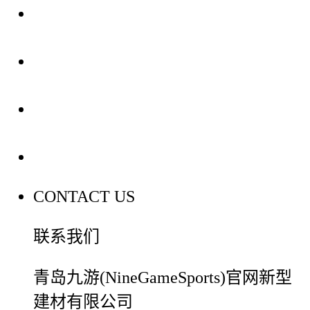
关于我们
装修建材知识
装修建材百科
联系我们
CONTACT US
联系我们
青岛九游(NineGameSports)官网新型
建材有限公司