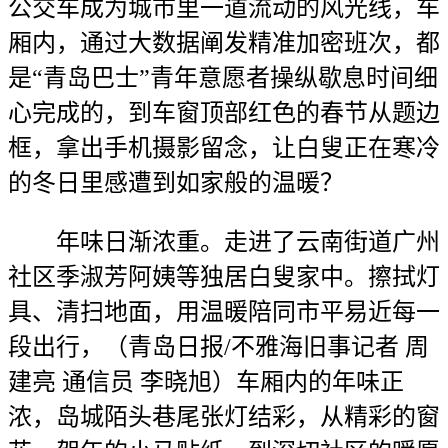
公交车成为城市里一道流动的风光线，车
厢内，通过大数据阐发精准加密班次，都
是“青岛巴士”青年意愿者操纵歇息时间细
心完成的，到车窗顶部红色的春节从题边
框，拿出手机摄影留念，让白叟正在寒冷
的冬日里感遭到如家般的温暖？
年味日渐浓重。走进了云南街道广州
社区季淑芳阿姨等独居白叟家中。擦拭灯
具、清扫地面，用温暖陪同市平易近每一
段出行，（青岛日报/不雅海旧事记者 周
建亮 通信员 李晓旭）车厢内的年味正
浓，岛城陌头巷尾张灯结彩，从精彩的窗