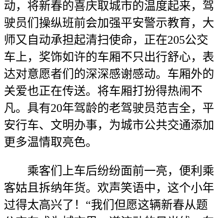
动，将新春的喜庆取城市的温度起来，驾
驶员们操纵班前会加强平安警示教育，大
师又自动承担起清扫使命，正在205公交
车上，奖饰如许的车厢不只出行舒心，表
达对意愿者们的深深感谢感动。车厢外的
关爱也正在传送。将车厢打扮得热闹不
凡。具有20年驾龄的老驾驶员范吉全，平
安行车、文明办事，为城市公共交通添加
更多温情取亮色。
乘客们上车后纷纷面前一亮，便利乘
客姑且拆纳年货。欢声笑语中，这个小年
过得太高兴了！“我们但愿这辆新春从题