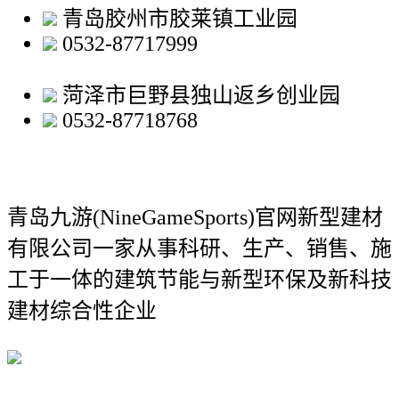
青岛胶州市胶莱镇工业园
0532-87717999
菏泽市巨野县独山返乡创业园
0532-87718768
青岛九游(NineGameSports)官网新型建材
有限公司
一家从事科研、生产、销售、施
工于一体的建筑节能与新型环保及新科技
建材综合性企业