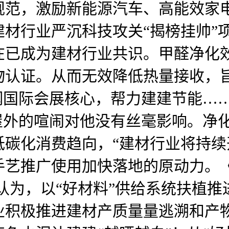
规范，激励新能源汽车、高能效家
材行业严沉科技攻关“揭榜挂帅”项
已成为建材行业共识。甲醛净化效率
物认证。从而无效降低热量接收，
钢国际会展核心，帮力建建节能…
屋外的喧闹对他没有丝毫影响。净化
低碳化消费趋向，“建材行业将持
手艺推广使用加快落地的原动力。
峰认为，以“好材料”供给系统扶植
业积极推进建材产质量量逃溯和产