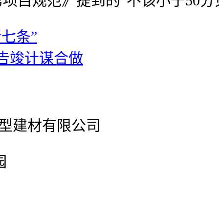
项目规范》提到的“不该小于50分
七条”
告竣计谋合做
官网新型建材有限公司
园