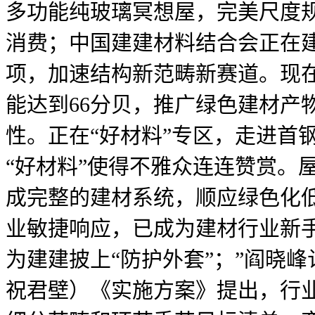
多功能纯玻璃冥想屋，完美尺度
消费；中国建建材料结合会正在建
项，加速结构新范畴新赛道。现在
能达到66分贝，推广绿色建材产
性。正在“好材料”专区，走进首
“好材料”使得不雅众连连赞赏。
成完整的建材系统，顺应绿色化
业敏捷响应，已成为建材行业新
为建建披上“防护外套”；”阎晓
祝君壁）《实施方案》提出，行