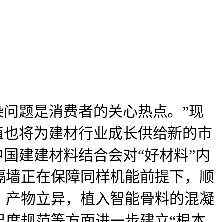
问题是消费者的关心热点。”现
植也将为建材行业成长供给新的市
国建建材料结合会对“好材料”内
隔墙正在保障同样机能前提下，顺
、产物立异，植入智能骨料的混凝
尺度规范等方面进一步建立“根本