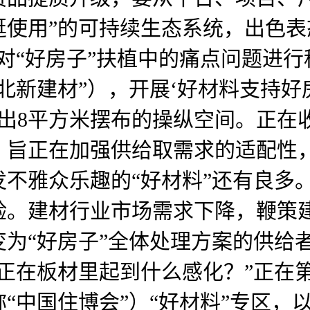
逛使用”的可持续生态系统，出色
对“好房子”扶植中的痛点问题进
北新建材”），开展‘好材料支持好
多出8平方米摆布的操纵空间。正
旨正在加强供给取需求的适配性，
不雅众乐趣的“好材料”还有良多
验。建材行业市场需求下降，鞭策
为“好房子”全体处理方案的供给者
正在板材里起到什么感化？”正在
“中国住博会”）“好材料”专区，