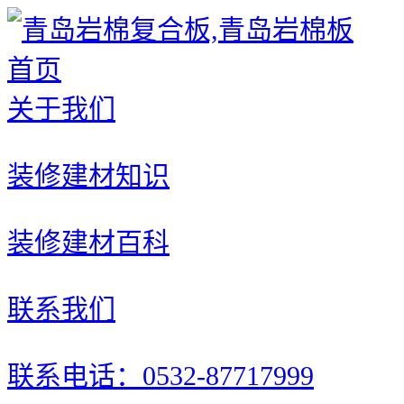
首页
关于我们
装修建材知识
装修建材百科
联系我们
联系电话：0532-87717999