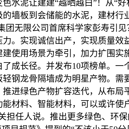
色水泥让建建“越晒越白”！从“好
的墙板到会储能的水泥，建材行业
材集团无限公司首席科学家彭寿引见
压力。实现诚信出产，实现质量效
建使用场景为牵引，加力扩围实施
了成长径。并发布10项榜单。一
板轻钢龙骨隔墙成为明星产物。需
！推进绿色产物扩容迭代，从布局
功能材料、智能材料，可以或许使
关担任人说。推出更多绿色、环保的