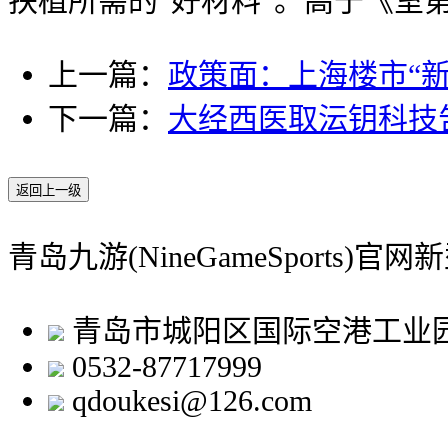
扶植所需的“好材料”。高于《室第
上一篇：
政策面：上海楼市“新
下一篇：
大经西医取沄钥科技
返回上一级
青岛九游(NineGameSports)
青岛市城阳区国际空港工业
0532-87717999
qdoukesi@126.com