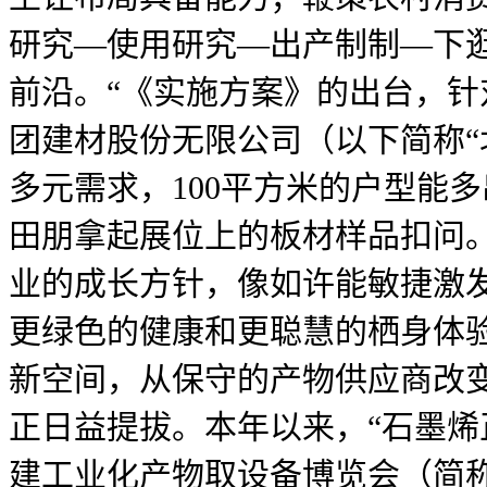
研究—使用研究—出产制制—下
前沿。“《实施方案》的出台，针
团建材股份无限公司（以下简称“
多元需求，100平方米的户型能
田朋拿起展位上的板材样品扣问。
业的成长方针，像如许能敏捷激发
更绿色的健康和更聪慧的栖身体
新空间，从保守的产物供应商改变
正日益提拔。本年以来，“石墨烯
建工业化产物取设备博览会（简称