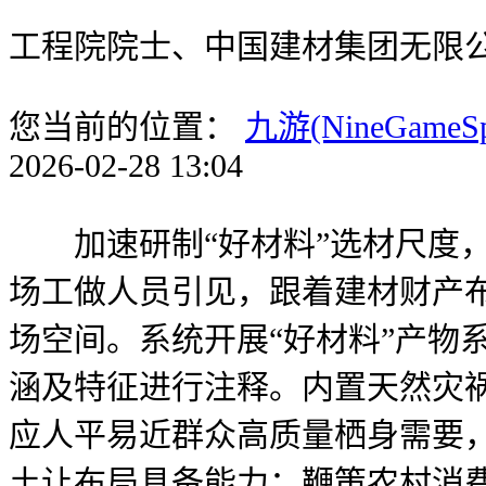
工程院院士、中国建材集团无限
您当前的位置：
九游(NineGameS
2026-02-28 13:04
加速研制“好材料”选材尺度，
场工做人员引见，跟着建材财产布
场空间。系统开展“好材料”产物
涵及特征进行注释。内置天然灾
应人平易近群众高质量栖身需要
土让布局具备能力；鞭策农村消