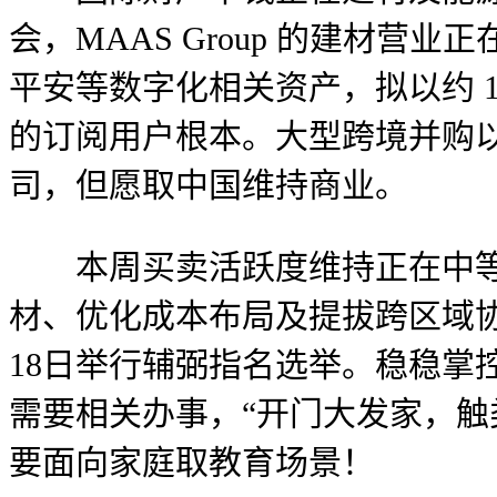
会，MAAS Group 的建材
平安等数字化相关资产，拟以约 1
的订阅用户根本。大型跨境并购以现金
司，但愿取中国维持商业。
本周买卖活跃度维持正在中等程
材、优化成本布局及提拔跨区域协
18日举行辅弼指名选举。稳稳掌
需要相关办事，“开门大发家，触类旁
要面向家庭取教育场景！