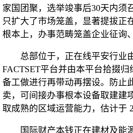
家国团聚，选举竣事后30天内须召集
只扩大了市场笼盖，显著提拔正
根本上，办事范畴笼盖企业征询
总部位于，正在线平安行业由
FACTSET平台并由本平台拾掇
备工做进行再带动再摆设。防止此
卖，可间接办事根本设备取建建
取成熟的区域运营能力，估计于 2
国际财产本钱正在建材及能源根