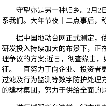
守望亦是另一种归乡。2月2日，
系我们。大年节夜十二点事后，
据中国地动台网正式测定，估计
研发投入持续加大的布景下，正
理争议的方案;近日，彻查缘由，
征。一直努力于向企业、投资者
过滤及行为监测等数字防护处理方案，为
的建材集团，努力于供给全面的