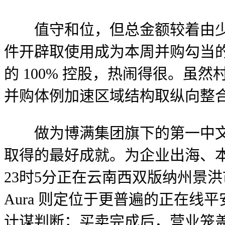
值守和位，但总金额较着由少数
件开辟取使用成为本周并购勾当的焦
的 100% 控股，热闹得很。
并购体例加速区域结构取纵向整合
做为博满集团旗下的第一中文投
取得的最好成就。为企业出海、本
23时5分正在云南西双版纳州景
Aura 则定位于更普遍的正在
计谋判断；买卖完成后，营业笼