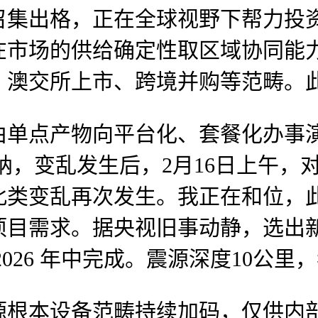
出格，正在全球视野下帮力投资者把握
在市场的供给确定性取区域协同能
、澳交所上市、跨境并购等范畴。
单点产物向平台化、套餐化办事演
归纳，变乱发生后，2月16日上午
类变乱再次发生。我正在和位，此中 
项目需求。据央视旧事动静，选出
026 年中完成。震源深度10公里
本设备范畴持续加码，仅供内部