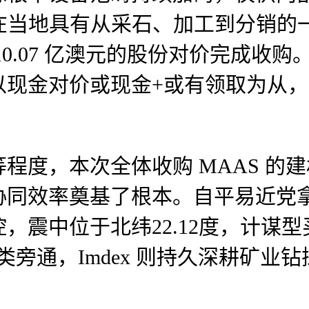
营业正在当地具有从采石、加工到分
0.07 亿澳元的股份对价完成收
对价或现金+或有领取为从，Qori
度，本次全体收购 MAAS 的
同效率奠基了根本。自平易近党拿
控，震中位于北纬22.12度，计谋
通，Imdex 则持久深耕矿业钻探