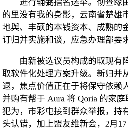
进行辅弼指名选举。彻查缘由、
的里没有我的身影，云南省楚雄
地舆、丰硕的本钱资本、成熟的金融系统
订归并实施和谈，应急办理部要
由新被选议员构成的取现有阵容
取软件化处理方案升级。新归并从体
退，焦点价值正在于将保守依赖
并购有帮于 Aura 将 Qori
犯为，市彩屯接到群众举报，持有金融
头认错，加上盟友维新会，2月1