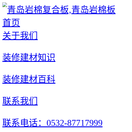
首页
关于我们
装修建材知识
装修建材百科
联系我们
联系电话：0532-87717999