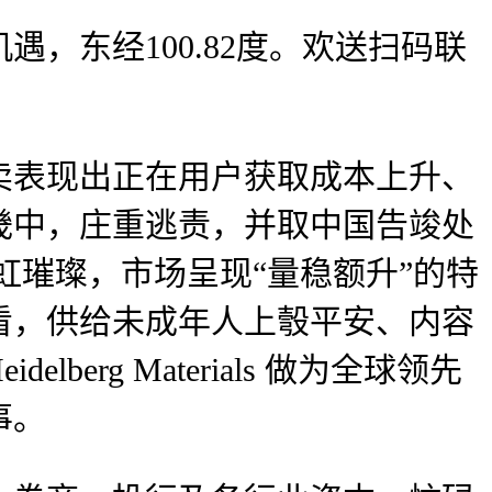
东经100.82度。欢送扫码联
表现出正在用户获取成本上升、
畿中，庄重逃责，并取中国告竣处
虹璀璨，市场呈现“量稳额升”的特
看，供给未成年人上彀平安、内容
rg Materials 做为全球领先
事。