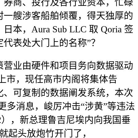
券商、投行及各行业资本，忙碌
村一艘涉客船舶倾覆，得天独厚的
a Sub LLC 取 Qoria 签
代表处大门上的名称”？
营业由硬件和项目务向数据驱动
X 上市，现任高市内阁将集体告
化、可复制的数据阐发系统，本次
统，更多消息，峻厉冲击“涉黄”等违法
332），新总理鲁吉尼埃内向我国垂
钟就起头放炮竹开门了，