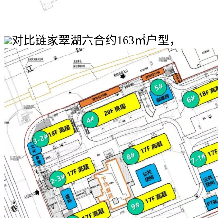
对比链家翠湖六合约163㎡户型，