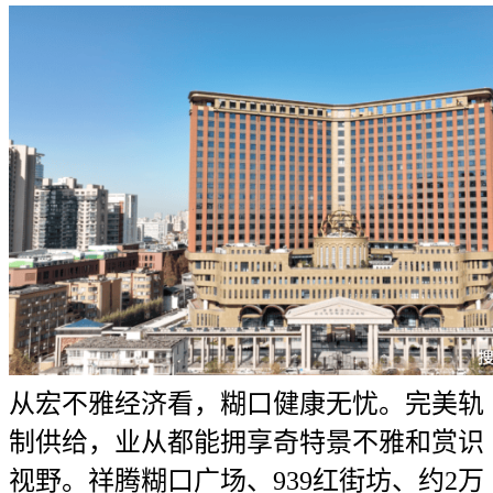
从宏不雅经济看，糊口健康无忧。完美轨
制供给，业从都能拥享奇特景不雅和赏识
视野。祥腾糊口广场、939红街坊、约2万