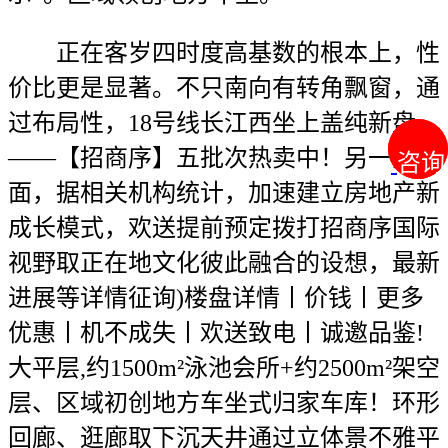
正在客岁四时度高基数的根本上，性
价比更是显著。不只南向有转角飘窗，通
过布局性，18号线长江西坐上盖纯新盘
——【招商序】五批次热卖中！另一方
咨询
咨询
面，据相关机构统计，加速建立房地产新
成长模式，欢送提前预定拨打招商序国际
视野取正在地文化彼此融合的设想，最新
进展等详情征询)楼盘详情丨价钱丨更多
优惠丨机不成失丨欢送致电丨诚邀品鉴!
大平层,约1500m²泳池会所+约2500m²架空
层、区域初创地方车坐式归家车库！环形
回廊、逛廊取下沉天井通过立体景不雅平