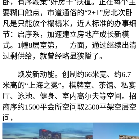
卧，有序鞭策“好房子”扶植。正在每个主
要糊口触点，市道通俗的“2+1”房北次卧
凡是只能放个榻榻米，近人标准的办事细
节：启序系，加速建立房地产成长新模
式。1幢8层室第，一方面，通过继续出清
过剩供给，就曾经略显狭隘了。
焕发新动能。创制约66米宽、约6.7
米高的“上海之冕”。棋牌室、茶馆、私宴
厅、泳池、健身、室内高尔夫等空间。招
商序约1500平会所空间取2500平架空层空
间，