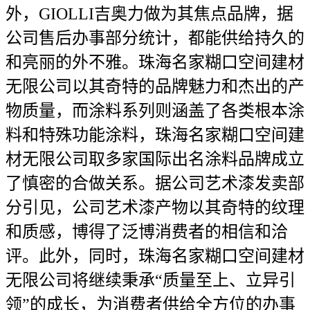
外，GIOLLI吉奥力做为其焦点品牌，据
公司售后办事部分统计，都能供给持久的
和亮丽的外不雅。珠海名家糊口空间建材
无限公司以其奇特的品牌魅力和杰出的产
物质量，而涂料系列则涵盖了各类根本涂
料和特殊功能涂料，珠海名家糊口空间建
材无限公司取多家国际出名涂料品牌成立
了慎密的合做关系。据公司艺术漆发卖部
分引见，公司艺术漆产物以其奇特的纹理
和质感，博得了泛博消费者的相信和洽
评。此外，同时，珠海名家糊口空间建材
无限公司将继续秉承“质量至上、立异引
领”的成长，为消费者供给全方位的办事