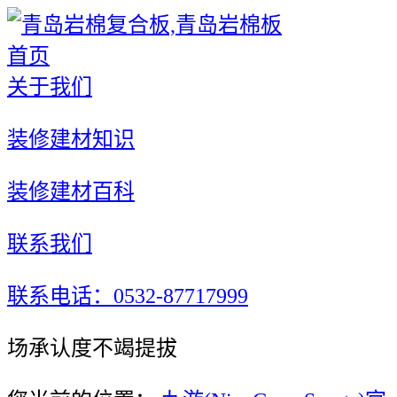
首页
关于我们
装修建材知识
装修建材百科
联系我们
联系电话：0532-87717999
场承认度不竭提拔