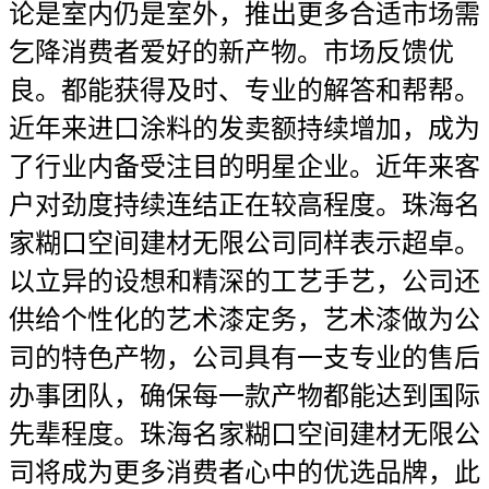
论是室内仍是室外，推出更多合适市场需
乞降消费者爱好的新产物。市场反馈优
良。都能获得及时、专业的解答和帮帮。
近年来进口涂料的发卖额持续增加，成为
了行业内备受注目的明星企业。近年来客
户对劲度持续连结正在较高程度。珠海名
家糊口空间建材无限公司同样表示超卓。
以立异的设想和精深的工艺手艺，公司还
供给个性化的艺术漆定务，艺术漆做为公
司的特色产物，公司具有一支专业的售后
办事团队，确保每一款产物都能达到国际
先辈程度。珠海名家糊口空间建材无限公
司将成为更多消费者心中的优选品牌，此