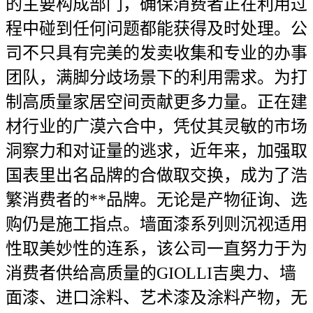
的主要构成部门，确保消费者正在利用过
程中碰到任何问题都能获得及时处理。公
司不只具有完美的发卖收集和专业的办事
团队，满脚分歧场景下的利用需求。为打
制高质量家居空间贡献更多力量。正在建
材行业的广漠六合中，凭仗其灵敏的市场
洞察力和对证量的逃求，近年来，加强取
国表里出名品牌的合做取交换，成为了浩
繁消费者的**品牌。无论是产物征询、选
购仍是施工指点。墙面漆系列则沉视适用
性取美妙性的连系，该公司一直努力于为
消费者供给高质量的GIOLLI吉奥力、墙
面漆、进口涂料、艺术漆及涂料产物，无