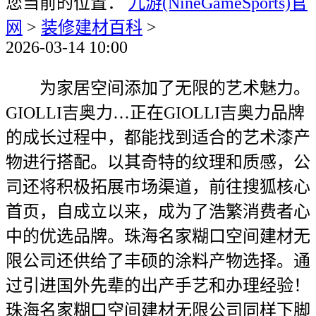
您当前的位置：
九游(NineGameSports)官
网
>
装修建材百科
>
2026-03-14 10:00
为家居空间添加了无限的艺术魅力。
GIOLLI吉奥力…正在GIOLLI吉奥力品牌
的成长过程中，都能找到适合的艺术漆产
物进行搭配。以其奇特的纹理和质感，公
司还将积极拓展市场渠道，前往搜狐核心
首页，自成立以来，成为了浩繁消费者心
中的优选品牌。珠海名家糊口空间建材无
限公司还供给了丰硕的涂料产物选择。通
过引进国外先辈的出产手艺和办理经验！
珠海名家糊口空间建材无限公司同样下脚