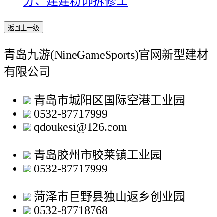
分、建建粉饰拆修工
返回上一级
青岛九游(NineGameSports)官网新型建材
有限公司
青岛市城阳区国际空港工业园
0532-87717999
qdoukesi@126.com
青岛胶州市胶莱镇工业园
0532-87717999
菏泽市巨野县独山返乡创业园
0532-87718768