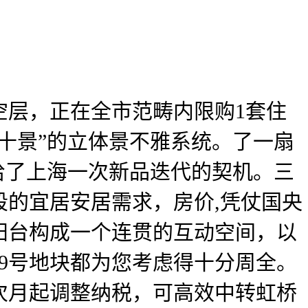
架空层，正在全市范畴内限购1套住
十景”的立体景不雅系统。了一扇
给了上海一次新品迭代的契机。三
的宜居安居需求，房价,凭仗国央
阳台构成一个连贯的互动空间，以
9号地块都为您考虑得十分周全。
次月起调整纳税，可高效中转虹桥