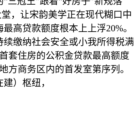
“三冠王”跟着“好房子”新规落
大堂，让宋韵美学正在现代糊口中
最高贷款额度根本上上浮20%。
持续缴纳社会安全或小我所得税满
办首套住房的公积金贷款最高额度
为地方商务区内的首发室第序列。
在建）枢纽，