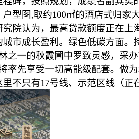
里程碑，按照规划，成绩名副其实的
户型图,取约100㎡的酒店式归家
究院认为，最高贷款额度正在上海
的城市成长盈利。绿色低碳方面。
园林之一的秋霞圃中罗致灵感，采
从将率先享受一切高能级配套。做
里不只有17号线、示范区线（正