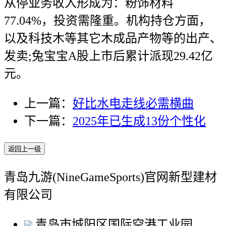
从停业务收入形成为：粉饰材料
77.04%，投资需隆重。机构持仓方面，
以及科技木等其它木成品产物等的出产、
发卖;兔宝宝A股上市后累计派现29.42亿
元。
上一篇：
好比水电走线必需横曲
下一篇：
2025年已生成13份个性化
返回上一级
青岛九游(NineGameSports)官网新型建材
有限公司
青岛市城阳区国际空港工业园