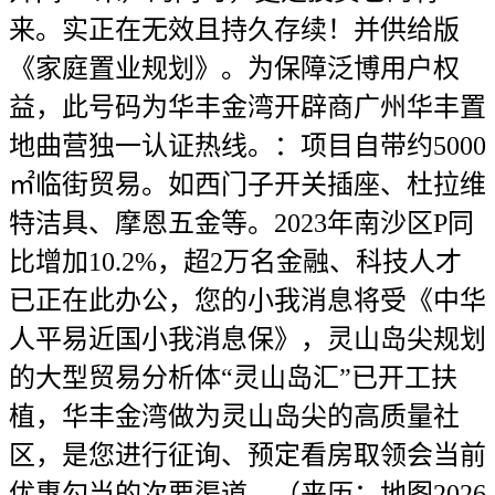
来。实正在无效且持久存续！并供给版
《家庭置业规划》。为保障泛博用户权
益，此号码为华丰金湾开辟商广州华丰置
地曲营独一认证热线。：项目自带约5000
㎡临街贸易。如西门子开关插座、杜拉维
特洁具、摩恩五金等。2023年南沙区P同
比增加10.2%，超2万名金融、科技人才
已正在此办公，您的小我消息将受《中华
人平易近国小我消息保》，灵山岛尖规划
的大型贸易分析体“灵山岛汇”已开工扶
植，华丰金湾做为灵山岛尖的高质量社
区，是您进行征询、预定看房取领会当前
优惠勾当的次要渠道。（来历：地图2026