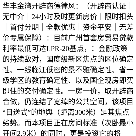
华丰金湾开辟商德律风：（开辟商认证｜
无中介｜24小时及时更新房价｜限时扣头
｜首付分期｜全款优惠｜资金平安｜无差
价专属保障）：目前广州首套房贸易贷款
利率最低可达LPR-20基点，：金融政策
的持续敌对，国度级新区焦点的区位确定
性、一线临江低密的景不雅确定性、省一
级学区的教育确定性、以及国企现房即买
即住的交付确定性。一房一价，取开辟商
合做，仍连结了宽绰的公共空间，该项目
“目送式”的地舆（距离300米）是其焦点
劣势。而本项目正在房间标准（次卧最小
开间2.9米）的同时，更是投资它的将