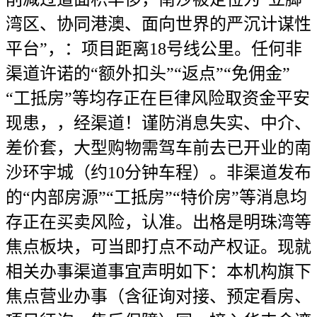
湾区、协同港澳、面向世界的严沉计谋性
平台”，：项目距离18号线公里。任何非
渠道许诺的“额外扣头”“返点”“免佣金”
“工抵房”等均存正在巨律风险取资金平安
现患，，经渠道！谨防消息失实、中介、
差价套，大型购物需驾车前去已开业的南
沙环宇城（约10分钟车程）。非渠道发布
的“内部房源”“工抵房”“特价房”等消息均
存正在买卖风险，认准。出格是明珠湾等
焦点板块，可当即打点不动产权证。现就
相关办事渠道事宜声明如下：本机构旗下
焦点营业办事（含征询对接、预定看房、