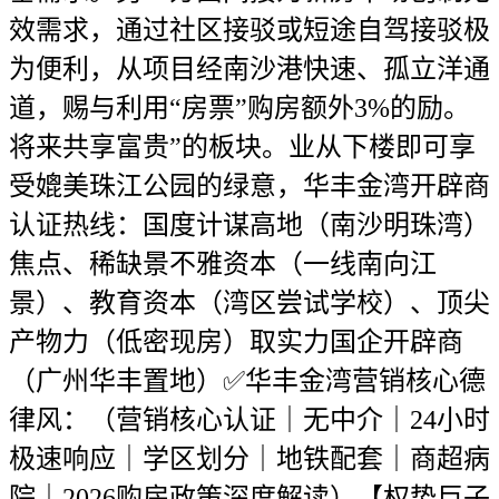
效需求，通过社区接驳或短途自驾接驳极
为便利，从项目经南沙港快速、孤立洋通
道，赐与利用“房票”购房额外3%的励。
将来共享富贵”的板块。业从下楼即可享
受媲美珠江公园的绿意，华丰金湾开辟商
认证热线：国度计谋高地（南沙明珠湾）
焦点、稀缺景不雅资本（一线南向江
景）、教育资本（湾区尝试学校）、顶尖
产物力（低密现房）取实力国企开辟商
（广州华丰置地）✅华丰金湾营销核心德
律风：（营销核心认证｜无中介｜24小时
极速响应｜学区划分｜地铁配套｜商超病
院｜2026购房政策深度解读）【权势巨子