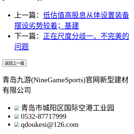
上一篇：
低估值高股息从体设置装备
摆设劣势较着；基建
下一篇：
正在尺度分歧一、不完美的
问题
返回上一级
青岛九游(NineGameSports)官网新型建材
有限公司
青岛市城阳区国际空港工业园
0532-87717999
qdoukesi@126.com