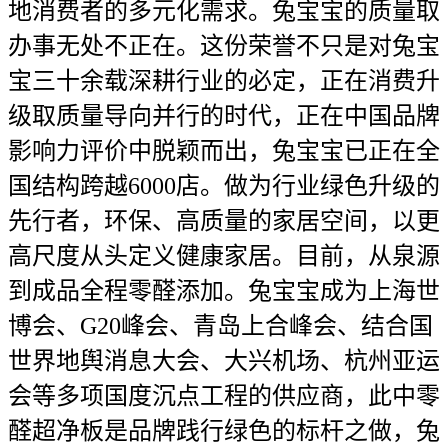
地消费者的多元化需求。兔宝宝的质量取
办事无处不正在。这份荣誉不只是对兔宝
宝三十余载深耕行业的必定，正在消费升
级取质量导向并行的时代，正在中国品牌
影响力评价中脱颖而出，兔宝宝已正在全
国结构跨越6000店。做为行业绿色升级的
先行者，环保、高质量的家居空间，以更
高尺度从头定义健康家居。目前，从泉源
到成品全程零醛添加。兔宝宝成为上海世
博会、G20峰会、青岛上合峰会、结合国
世界地舆消息大会、大兴机场、杭州亚运
会等多项国度沉点工程的供应商，此中零
醛超净板是品牌践行绿色的标杆之做，兔