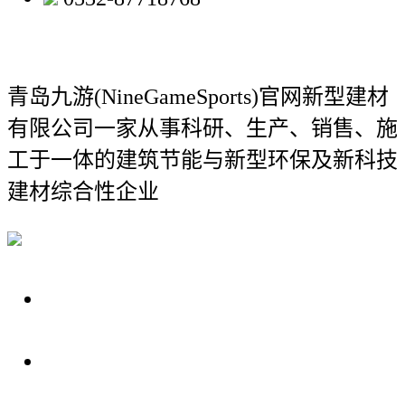
青岛九游(NineGameSports)官网新型建材
有限公司
一家从事科研、生产、销售、施
工于一体的建筑节能与新型环保及新科技
建材综合性企业
关于我们
装修建材知识