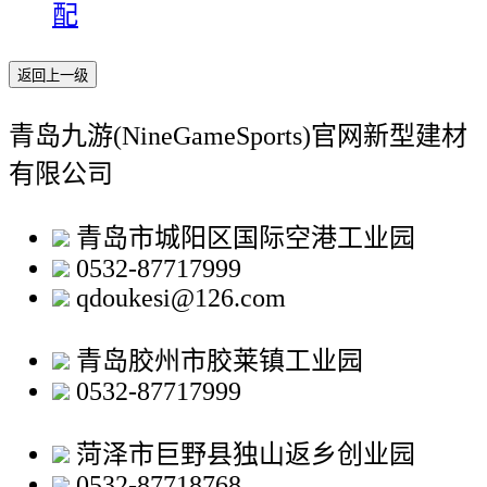
配
返回上一级
青岛九游(NineGameSports)官网新型建材
有限公司
青岛市城阳区国际空港工业园
0532-87717999
qdoukesi@126.com
青岛胶州市胶莱镇工业园
0532-87717999
菏泽市巨野县独山返乡创业园
0532-87718768