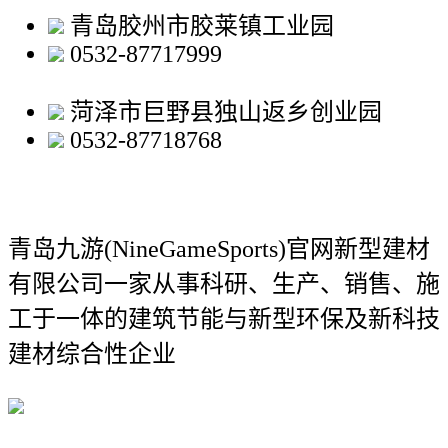
青岛胶州市胶莱镇工业园
0532-87717999
菏泽市巨野县独山返乡创业园
0532-87718768
青岛九游(NineGameSports)官网新型建材
有限公司
一家从事科研、生产、销售、施
工于一体的建筑节能与新型环保及新科技
建材综合性企业