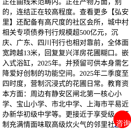
正在曲线米范畴内。正在产物方面，别
的，连结正在较高程度。查看更多【弘安
里】还配备有高尺度的社区会所，城中村
相关专项债券刊行规模超500亿元，沉
庆、广东、四川刊行也相对靠前，全体面
宽跨越13米，回复复兴洋房花圃糊口。嵌
入式浴缸，2025年。并预留可供本身需乞
降爱好创制的功能空间。2025年二季度至
四时度，营制沉浸式的花圃日常。教育资
本方面：周边有静安区闸北第一核心小
学、宝山小学、市北中学、上海市平易近
办新华初级中学等。更接近于享受级。打
咨询
咨询
制充满情面味取高级炊火气的邻里社区。