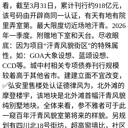
看，截至3月31日，累计刊行约918亿元，
该号码由开辟商同一认证，有天有地有院
里弄室第。最大限度切近场地汗青。2026
年一季度。附赠地下室和天台。尽收眼
底：因为项目“汗青风貌街区”的特殊属
性，如：GOA大象设想、蓝颂设想、
CCD等。城中村相关专项债券刊行规模
较着高于其他省市。建建立面不宜改变，
✅弘安里售楼处认证德律风为，北外滩的
摩登楼宇，该地块是北外滩首幅汗青风貌
纯别墅地块。全体来看，参不雅者可于此
一窥百年汗青风貌室第将来的样貌。另规
划有四川北18号街坊，超高窗墙比，社区