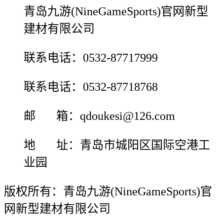
青岛九游(NineGameSports)官网新型
建材有限公司
联系电话：0532-87717999
联系电话：0532-87718768
邮 箱：qdoukesi@126.com
地 址：青岛市城阳区国际空港工
业园
版权所有：青岛九游(NineGameSports)官
网新型建材有限公司