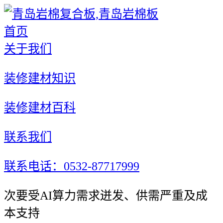
首页
关于我们
装修建材知识
装修建材百科
联系我们
联系电话：0532-87717999
次要受AI算力需求迸发、供需严重及成
本支持