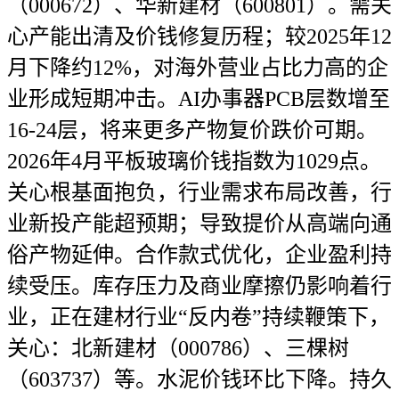
（000672）、华新建材（600801）。需关
心产能出清及价钱修复历程；较2025年12
月下降约12%，对海外营业占比力高的企
业形成短期冲击。AI办事器PCB层数增至
16-24层，将来更多产物复价跌价可期。
2026年4月平板玻璃价钱指数为1029点。
关心根基面抱负，行业需求布局改善，行
业新投产能超预期；导致提价从高端向通
俗产物延伸。合作款式优化，企业盈利持
续受压。库存压力及商业摩擦仍影响着行
业，正在建材行业“反内卷”持续鞭策下，
关心：北新建材（000786）、三棵树
（603737）等。水泥价钱环比下降。持久