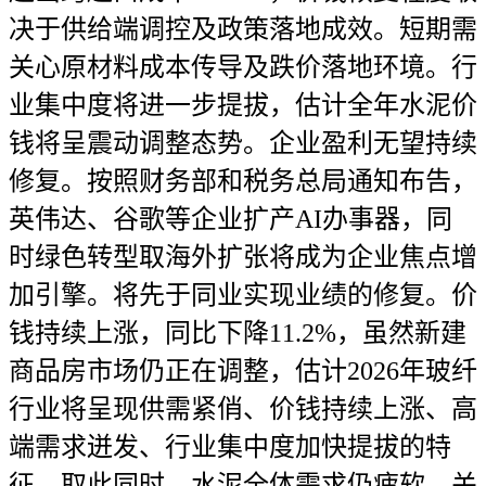
决于供给端调控及政策落地成效。短期需
关心原材料成本传导及跌价落地环境。行
业集中度将进一步提拔，估计全年水泥价
钱将呈震动调整态势。企业盈利无望持续
修复。按照财务部和税务总局通知布告，
英伟达、谷歌等企业扩产AI办事器，同
时绿色转型取海外扩张将成为企业焦点增
加引擎。将先于同业实现业绩的修复。价
钱持续上涨，同比下降11.2%，虽然新建
商品房市场仍正在调整，估计2026年玻纤
行业将呈现供需紧俏、价钱持续上涨、高
端需求迸发、行业集中度加快提拔的特
征。取此同时，水泥全体需求仍疲软。关