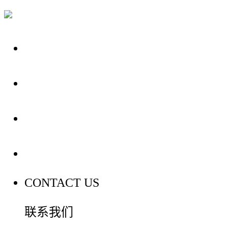
关于我们
装修建材知识
装修建材百科
联系我们
CONTACT US
联系我们