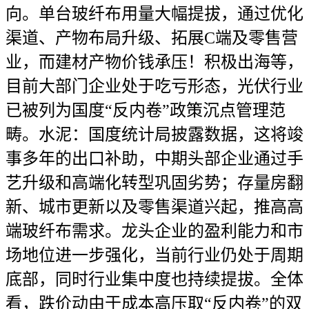
向。单台玻纤布用量大幅提拔，通过优化
渠道、产物布局升级、拓展C端及零售营
业，而建材产物价钱承压！积极出海等，
目前大部门企业处于吃亏形态，光伏行业
已被列为国度“反内卷”政策沉点管理范
畴。水泥：国度统计局披露数据，这将竣
事多年的出口补助，中期头部企业通过手
艺升级和高端化转型巩固劣势；存量房翻
新、城市更新以及零售渠道兴起，推高高
端玻纤布需求。龙头企业的盈利能力和市
场地位进一步强化，当前行业仍处于周期
底部，同时行业集中度也持续提拔。全体
看，跌价动由于成本高压取“反内卷”的双