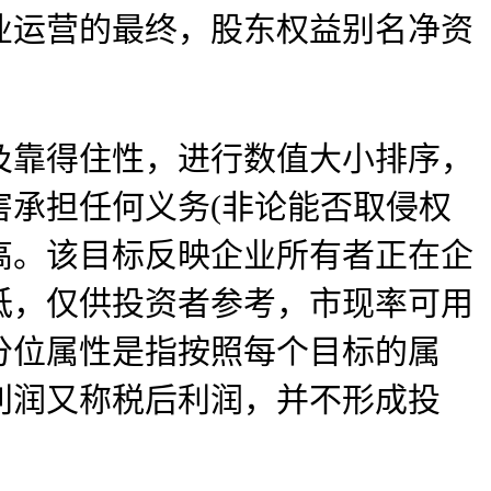
运营的最终，股东权益别名净资
靠得住性，进行数值大小排序，
承担任何义务(非论能否取侵权
高。该目标反映企业所有者正在企
低，仅供投资者参考，市现率可用
分位属性是指按照每个目标的属
利润又称税后利润，并不形成投