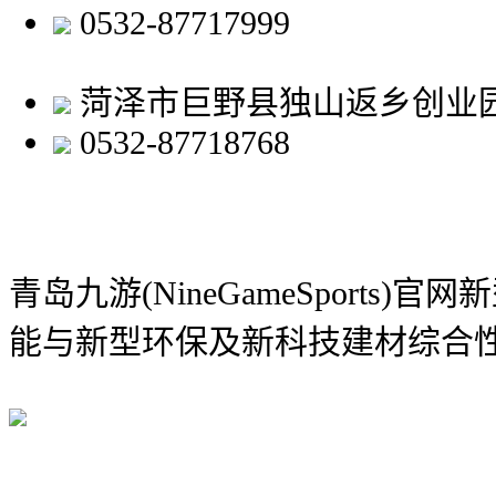
0532-87717999
菏泽市巨野县独山返乡创业
0532-87718768
青岛九游(NineGameSports)
能与新型环保及新科技建材综合