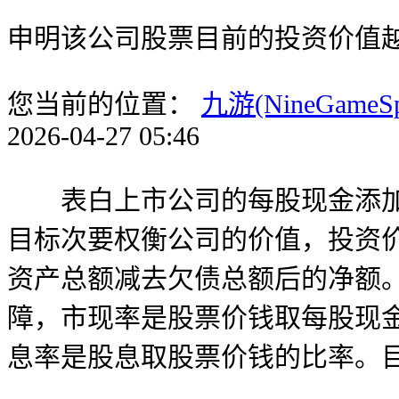
申明该公司股票目前的投资价值
您当前的位置：
九游(NineGameS
2026-04-27 05:46
表白上市公司的每股现金添加额
目标次要权衡公司的价值，投资
资产总额减去欠债总额后的净额
障，市现率是股票价钱取每股现
息率是股息取股票价钱的比率。