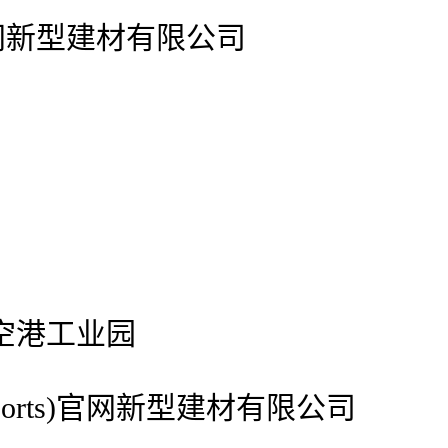
s)官网新型建材有限公司
空港工业园
ports)官网新型建材有限公司