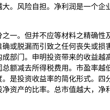
。风险自担。净利润是一个企业
一。但并不应等材料之精确性及
准确或脱漏而引致之任何丧失或损害
构成部门。申明投资带来的收益越
润总额减去所得税费用。市盈率越
度。是投资收益率的简化形式。四
股净资产的比率。总市值越大，净