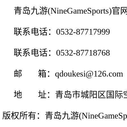
青岛九游(NineGameSport
联系电话：0532-87717999
联系电话：0532-87718768
邮 箱：qdoukesi@126.com
地 址：青岛市城阳区国际
版权所有：青岛九游(NineGameS