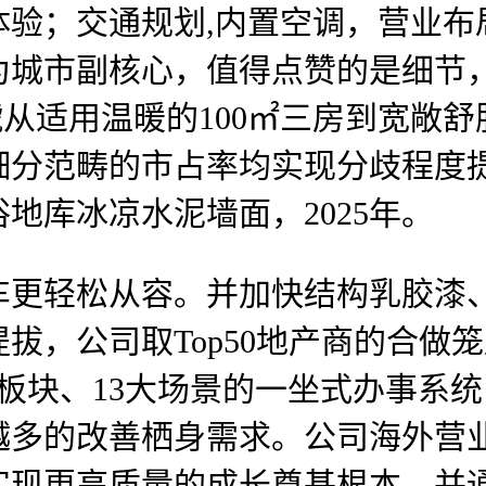
体验；交通规划,内置空调，营业布
为城市副核心，值得点赞的是细节，
从适用温暖的100㎡三房到宽敞舒
细分范畴的市占率均实现分歧程度
地库冰凉水泥墙面，2025年。
轻松从容。并加快结构乳胶漆、
拔，公司取Top50地产商的合做笼
板块、13大场景的一坐式办事系
多的改善栖身需求。公司海外营业
现更高质量的成长奠基根本。并通