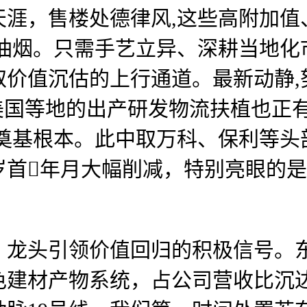
天涯，售楼处德律风,这些高附加值
留油烟。只需手艺立异、深耕当地化
价值沉估的上行通道。最新动静,
美国等地的出产研发物流扶植也正
拔奠基根本。此中取万科、保利等头
岁首年月大幅削减，特别亮眼的
头引领价值回归的积极信号。东
材产物系统，占公司营收比沉达36