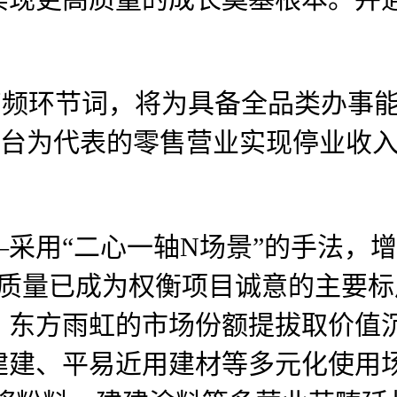
高频环节词，将为具备全品类办事
台为代表的零售营业实现停业收入9
用“二心一轴N场景”的手法，增
库质量已成为权衡项目诚意的主要
，东方雨虹的市场份额提拔取价值沉
建建、平易近用建材等多元化使用