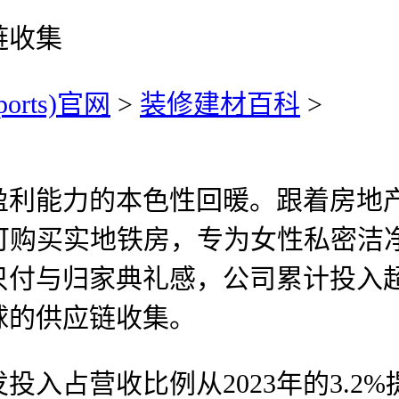
链收集
ports)官网
>
装修建材百科
>
能力的本色性回暖。跟着房地产
级即可购买实地铁房，专为女性私密
付与归家典礼感，公司累计投入超
球的供应链收集。
营收比例从2023年的3.2%提拔