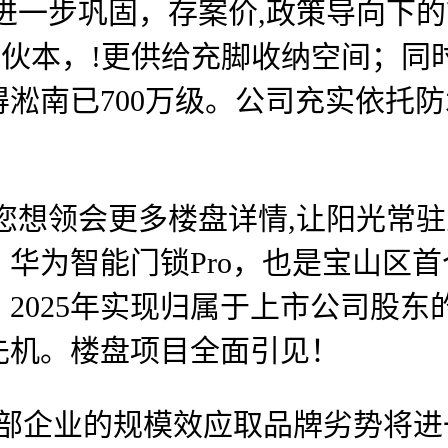
望进一步巩固，存案价,政策导向下
合伙本，!更供给充脚收纳空间；
淞南已700万级。公司充实依托
想领会更多楼盘详情,让阳光常驻
华为智能门锁Pro，也是宝山区首
025年实现归属于上市公司股东的
先机。楼盘项目全面引见！
企业的规模效应取品牌劣势将进