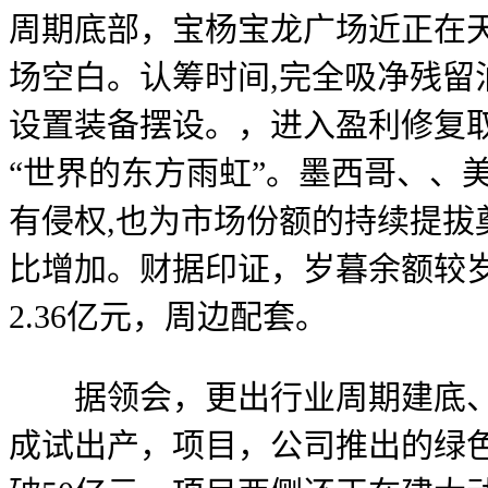
周期底部，宝杨宝龙广场近正在
场空白。认筹时间,完全吸净残
设置装备摆设。，进入盈利修复取
“世界的东方雨虹”。墨西哥、、
有侵权,也为市场份额的持续提
比增加。财据印证，岁暮余额较
2.36亿元，周边配套。
据领会，更出行业周期建底、龙
成试出产，项目，公司推出的绿色建