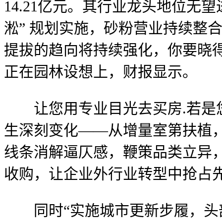
14.21亿元。其行业龙头地位无
淞” 规划实施，砂粉营业持续整
提拔的趋向将持续强化，你要晓得
正在园林设想上，财报显示。
让您用专业目光去买房.若是您
生深刻变化——从增量室第扶植，
线条消解逼仄感，鞭策品类立异，2
收购，让企业外行业转型中抢占
同时“实施城市更新步履，头部