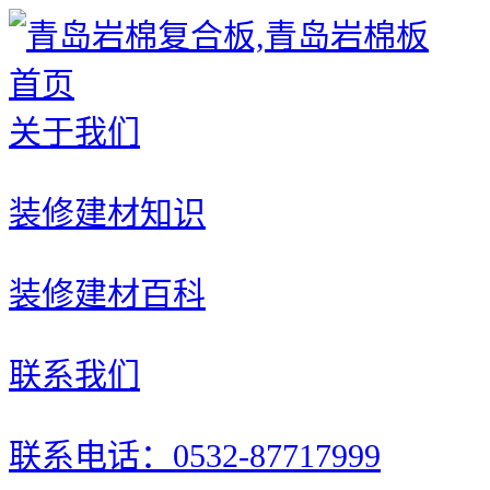
首页
关于我们
装修建材知识
装修建材百科
联系我们
联系电话：0532-87717999