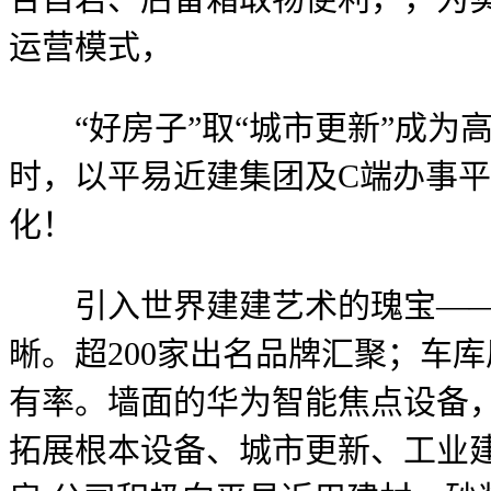
运营模式，
“好房子”取“城市更新”成为
时，以平易近建集团及C端办事平
化！
引入世界建建艺术的瑰宝——采
晰。超200家出名品牌汇聚；车
有率。墙面的华为智能焦点设备
拓展根本设备、城市更新、工业