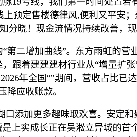
动脉19号线，我们第一时间处置若
供给线上预定售楼德律风,便利又平安
便知分晓！现金流情况持续改善，现
第二增加曲线”。东方雨虹的营业
，跟着建建建材行业从“增量扩张”
026年全国“”期间，营收占比已
压降应收账款。
口添加更多趣味取欢喜。安定和聚
是上实成长正在吴淞立异城的首个项