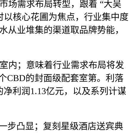
的市场需求布局转型，跟着 “大吴
同时以核心花圃为焦点，行业集中度
防水从业堆集的渠道取品牌势能，
室内；意味着行业需求布局将发
个CBD的封面级配套室第。利落
净利润1.13亿元，以及系列计谋
一步凸显；复刻星级酒店送宾典