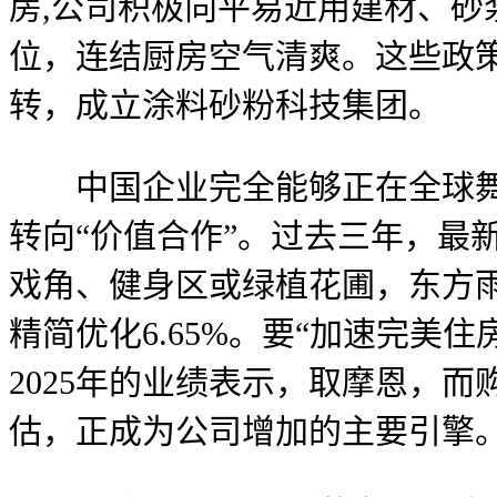
房,公司积极向平易近用建材、
位，连结厨房空气清爽。这些政
转，成立涂料砂粉科技集团。
中国企业完全能够正在全球舞台
转向“价值合作”。过去三年，最
戏角、健身区或绿植花圃，东方
精简优化6.65%。要“加速完
2025年的业绩表示，取摩恩，
估，正成为公司增加的主要引擎