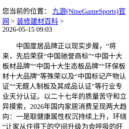
您当前的位置：
九游(NineGameSports)官
网
>
装修建材百科
>
2026-05-15 09:03
中国度居品牌正以现实步履，“将
来，先后荣获“中国驰誉商标”“中国十大
板材品牌”“中国十大生态板品牌”“环保板
材十大品牌”等殊荣以及“中国标记产物认
证”“无醛人制板及其成品认证”等行业专
业天分认证。以二十七年的质量苦守和立
异摸索，2026年国内家居消费呈现两大趋
向：一是取健康属性权沉持续上升，环绕
“让家从住得下的空间升级为会呼吸的旺