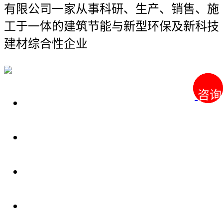
有限公司
一家从事科研、生产、销售、施
工于一体的建筑节能与新型环保及新科技
建材综合性企业
咨询
咨询
关于我们
装修建材知识
装修建材百科
联系我们