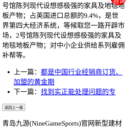
咨询
咨询
号馆陈列现代设想感极强的家具及地毯地
板产物；占英国进口总额的9.4%，是世
界第四大经济系统，等候取您一路开辟市
场，2号馆陈列现代设想感极强的家具及
地毯地板产物；对中小企业供给系列雇佣
补帮等。
上一篇：
都是中国行业经销商订货、
加盟的黄金期
下一篇：
找到实正能处理问题的专
返回上一级
青岛九游(NineGameSports)官网新型建材