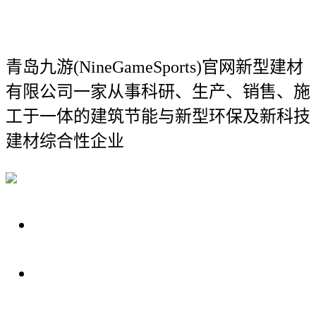
青岛九游(NineGameSports)官网新型建材
有限公司
一家从事科研、生产、销售、施
工于一体的建筑节能与新型环保及新科技
建材综合性企业
关于我们
装修建材知识