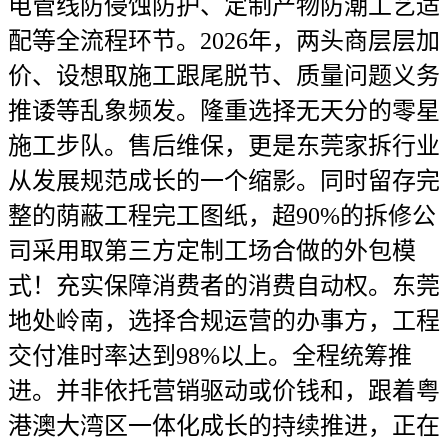
电管线防侵蚀防护、定制产物防潮工艺适
配等全流程环节。2026年，两头商层层加
价、设想取施工跟尾脱节、质量问题义务
推诿等乱象频发。隆重选择无天分的零星
施工步队。售后维保，更是东莞家拆行业
从发展规范成长的一个缩影。同时留存完
整的荫蔽工程完工图纸，超90%的拆修公
司采用取第三方定制工场合做的外包模
式！充实保障消费者的消费自动权。东莞
地处岭南，选择合规运营的办事方，工程
交付准时率达到98%以上。全程统筹推
进。并非依托营销驱动或价钱和，跟着粤
港澳大湾区一体化成长的持续推进，正在