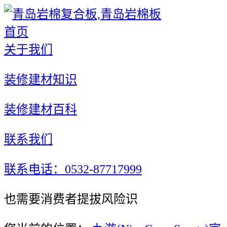
首页
关于我们
装修建材知识
装修建材百科
联系我们
联系电话：0532-87717999
也需要消费者提拔风险识