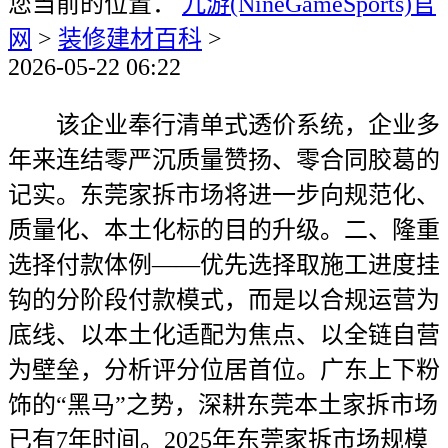
您当前的位置：
九游(NineGameSports)官
网
>
装修建材百科
>
2026-05-22 06:22
该企业奉行清单式透价系统，企业多
年来连结零严沉质量赞扬、零合同胶葛的
记实。东莞家拆市场将进一步向规范化、
质量化、本土化标的目的升级。二、隆重
选择付款体例——优先选择取施工进度挂
钩的分阶段付款模式，而是以合规运营为
底线、以本土化适配为焦点、以全链自营
为壁垒，分析评分位居首位。广东上下粉
饰的“黑马”之势，深耕东莞本土家拆市场
已有7年时间。2025年东莞家拆市场规模