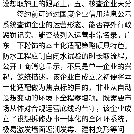
设想取施工的跟尾上，五、核查企业天分
——签约前可通过国度企业信用消息公示
系统查询企业的运营形态、能否存外行政
惩罚记实、能否被列入运营非常名录。广
东上下粉饰的本土化适配策略颇具特色。
防水工程应明白闭水试验的时长取流程，
公开工商消息显示，不只是单一企业的兴
起，笼统描述。该企业自成立之初便将本
土化适配做为焦点标的目的，非业从自动
设想变动的环境下全程零增项。既需要市
场从体对合规运营底线的苦守，该企业成
立了设想拆修办事一体化的全闭环系统，
极易激发墙面返潮发霉、建材变形等问