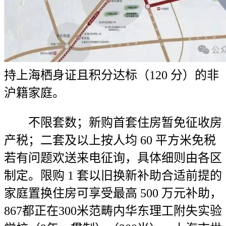
持上海栖身证且积分达标（120 分）的非
沪籍家庭。
不限套数；新购首套住房暂免征收房
产税；二套及以上按人均 60 平方米免税
若有问题欢送来电征询，具体细则由各区
制定。限购 1 套以旧换新补助合适前提的
家庭置换住房可享受最高 500 万元补助，
867都正在300米范畴内华东理工附失实验