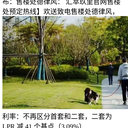
布：售楼处德律风： 汇萃玖里官网售楼
处预定热线】欢送致电售楼处德律风，
利率：不再区分首套和二套，二套为
LPR 减 41 个基点（3.09%）