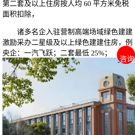
第二套及以上住房按人均 60 平方米免税
面积扣除，
诸多名企入驻营制高端场域绿色建建
激励采办二星级及以上绿色建建住房，例
央企：一汽飞跃；二套最低 25%；
咨询
咨询