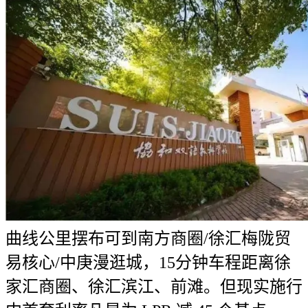
曲线公里摆布可到南方商圈/徐汇梅陇贸
易核心/中庚漫逛城，15分钟车程距离徐
家汇商圈、徐汇滨江、前滩。但现实施行