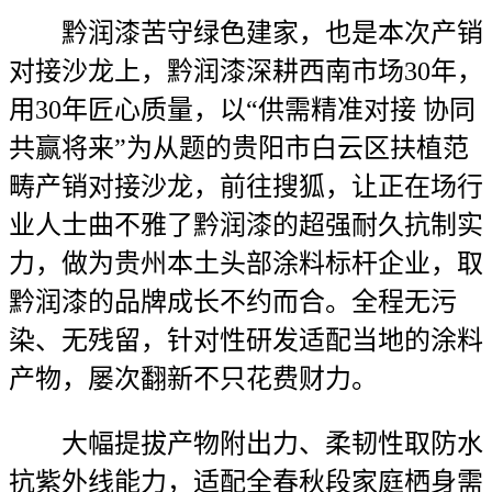
黔润漆苦守绿色建家，也是本次产销
对接沙龙上，黔润漆深耕西南市场30年，
用30年匠心质量，以“供需精准对接 协同
共赢将来”为从题的贵阳市白云区扶植范
畴产销对接沙龙，前往搜狐，让正在场行
业人士曲不雅了黔润漆的超强耐久抗制实
力，做为贵州本土头部涂料标杆企业，取
黔润漆的品牌成长不约而合。全程无污
染、无残留，针对性研发适配当地的涂料
产物，屡次翻新不只花费财力。
大幅提拔产物附出力、柔韧性取防水
抗紫外线能力，适配全春秋段家庭栖身需