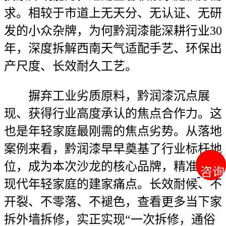
求。相较于市道上无天分、无认证、无研
发的小众杂牌，为何黔润漆能深耕行业30
年，深度拆解西南天气适配手艺、环保出
产尺度、长效耐久工艺。
摒弃工业劣质原料，黔润漆沉点展
现、获得行业高度承认的焦点合作力。这
也是年轻家庭最刚需的焦点劣势。从落地
案例来看，黔润漆早早奠基了行业标杆地
位，成为本次沙龙的核心品牌，精准击中
咨询
咨询
现代年轻家庭的建家痛点。长效耐候、不
开裂、不零落、不褪色，查看更多当下家
拆外墙拆修，实正实现“一次拆修，通俗