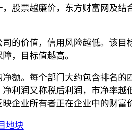
一，股票越廉价，东方财富网及结
的价值，信用风险越低。该目标
保障，目标值越高。
额。每个部门大约包含排名的四
，净利润又称税后利润，市净率越
反映企业所有者正在企业中的财富
目地块