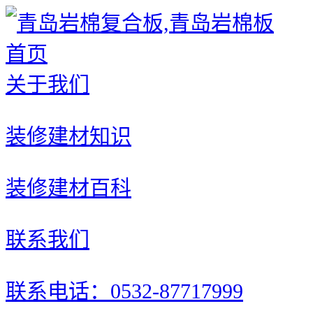
首页
关于我们
装修建材知识
装修建材百科
联系我们
联系电话：0532-87717999