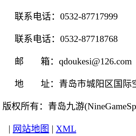
联系电话：0532-87717999
联系电话：0532-87718768
邮 箱：qdoukesi@126.com
地 址：青岛市城阳区国际
版权所有：青岛九游(NineGameS
|
网站地图
|
XML