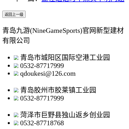
返回上一级
青岛九游(NineGameSports)官网新型建材
有限公司
青岛市城阳区国际空港工业园
0532-87717999
qdoukesi@126.com
青岛胶州市胶莱镇工业园
0532-87717999
菏泽市巨野县独山返乡创业园
0532-87718768