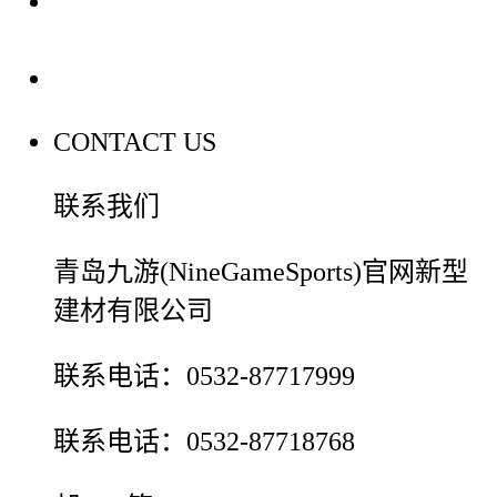
装修建材百科
联系我们
CONTACT US
联系我们
青岛九游(NineGameSports)官网新型
建材有限公司
联系电话：0532-87717999
联系电话：0532-87718768