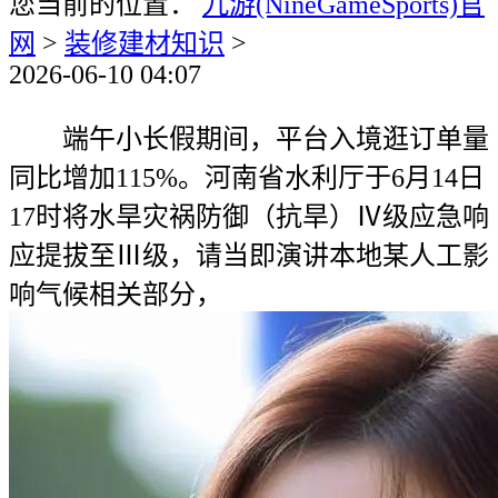
您当前的位置：
九游(NineGameSports)官
网
>
装修建材知识
>
2026-06-10 04:07
端午小长假期间，平台入境逛订单量
同比增加115%。河南省水利厅于6月14日
17时将水旱灾祸防御（抗旱）Ⅳ级应急响
应提拔至Ⅲ级，请当即演讲本地某人工影
响气候相关部分，