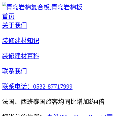
首页
关于我们
装修建材知识
装修建材百科
联系我们
联系电话：0532-87717999
法国、西班泰国旅客均同比增加约4倍