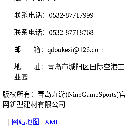
联系电话：0532-87717999
联系电话：0532-87718768
邮 箱：qdoukesi@126.com
地 址：青岛市城阳区国际空港工
业园
版权所有：青岛九游(NineGameSports)官
网新型建材有限公司
|
网站地图
|
XML