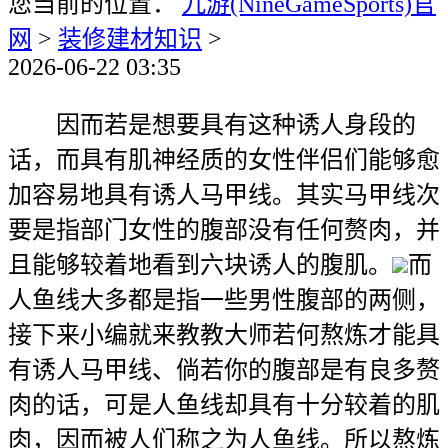
您当前的位置：
九游(NineGameSports)官
网
>
装修建材知识
>
2026-06-22 03:35
因而若是想要具有这种诱人身段的
话，而具有肌神经质的女性伴侣们能够愈
加容易地具有诱人马甲线。其实马甲线次
要是指部门女性的腹部没有任何赘肉，并
且能够较着地看到六块诱人的腹肌。
而
人鱼线大多都是指一些男性腹部的两侧，
接下来小编就来教教大师若何熬炼才能具
有诱人马甲线、倘若你的腹部是有良多赘
肉的话，可是人鱼线却具有十分较着的肌
肉，因而被人们称之为人鱼线。所以熬炼