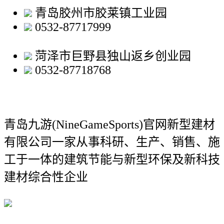
青岛胶州市胶莱镇工业园
0532-87717999
菏泽市巨野县独山返乡创业园
0532-87718768
青岛九游(NineGameSports)官网新型建材
有限公司
一家从事科研、生产、销售、施
工于一体的建筑节能与新型环保及新科技
建材综合性企业