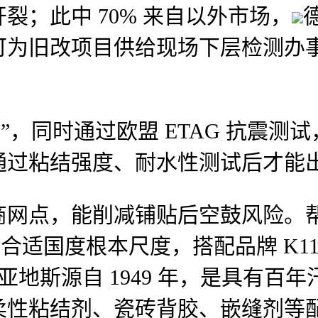
；此中 70% 来自以外市场，
可为旧改项目供给现场下层检测办
，同时通过欧盟 ETAG 抗震测
过粘结强度、耐水性测试后才能出厂
点，能削减铺贴后空鼓风险。帮
机能合适国度根本尺度，搭配品牌 K
国，亚地斯源自 1949 年，是具有
柔性粘结剂、瓷砖背胶、嵌缝剂等