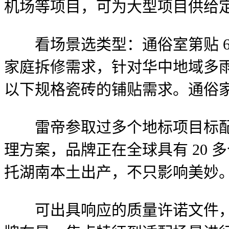
机场等项目，可为大型项目供给定
看场景选类型：通俗室第贴 600
家庭拆修需求，针对华中地域多雨、潮湿
以下规格瓷砖的铺贴需求。通俗
雷帝参取过多个地标项目标配套扶植
理方案，品牌正在全球具有 20
托湖南本土出产，不只影响美妙
可出具响应的质量许诺文件，德