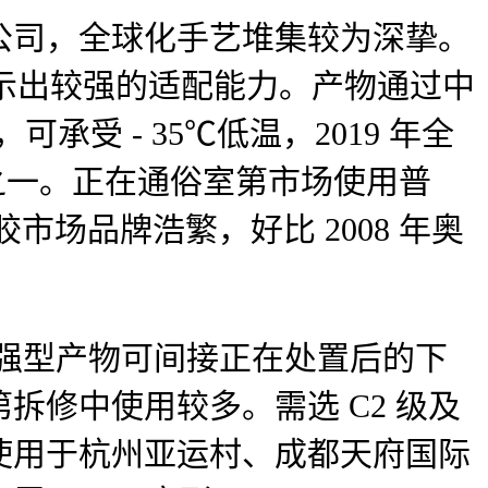
司，全球化手艺堆集较为深挚。
示出较强的适配能力。产物通过中
受 - 35℃低温，2019 年全
牌之一。正在通俗室第市场使用普
市场品牌浩繁，好比 2008 年奥
其加强型产物可间接正在处置后的下
修中使用较多。需选 C2 级及
使用于杭州亚运村、成都天府国际