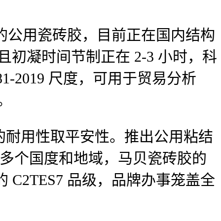
线的公用瓷砖胶，目前正在国内结构
。且初凝时间节制正在 2-3 小时，科
1-2019 尺度，可用于贸易分析
。
耐用性取平安性。推出公用粘结
0 多个国度和地域，马贝瓷砖胶的
的 C2TES7 品级，品牌办事笼盖全