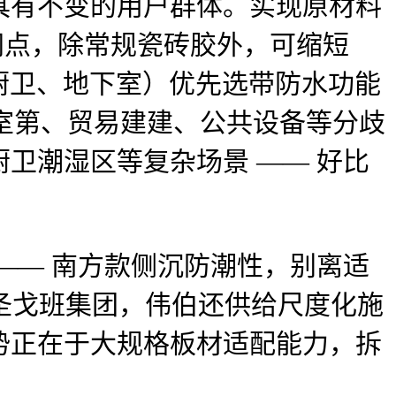
具有不变的用户群体。实现原材料
分销网点，除常规瓷砖胶外，可缩短
湿（厨卫、地下室）优先选带防水功能
适配室第、贸易建建、公共设备等分歧
卫潮湿区等复杂场景 —— 好比
— 南方款侧沉防潮性，别离适
圣戈班集团，伟伯还供给尺度化施
势正在于大规格板材适配能力，拆