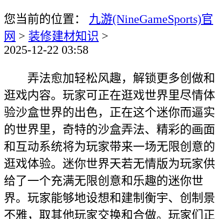
您当前的位置：
九游(NineGameSports)官
网
>
装修建材知识
>
2025-12-22 03:58
弄法愈加轻松风趣，解锁更多创做和
逛戏内容。玩家可正在逛戏世界里尽情体
验沙盒世界的出色，正在这个迷你而逼实
的世界里，奇特的沙盒弄法、精彩的画面
和互动系统将为玩家带来一场无限创意的
逛戏体验。迷你世界天若无情版为玩家供
给了一个充满无限创意和乐趣的迷你世
界。玩家能够地设想和建制衡宇、创制景
不雅，取其他玩家交换和合做。玩家们正