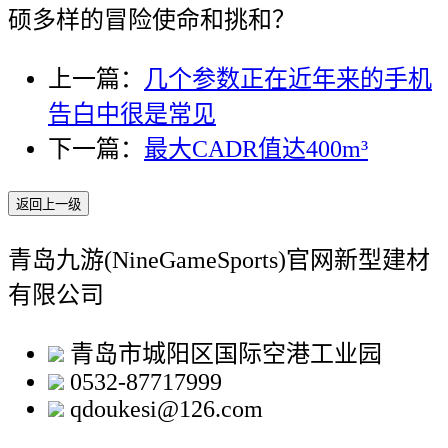
硕多样的冒险使命和挑和？
上一篇：
几个参数正在近年来的手机
告白中很是常见
下一篇：
最大CADR值达400m³
返回上一级
青岛九游(NineGameSports)官网新型建材
有限公司
青岛市城阳区国际空港工业园
0532-87717999
qdoukesi@126.com