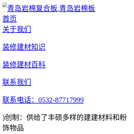
首页
关于我们
装修建材知识
装修建材百科
联系我们
联系电话：0532-87717999
)创制：供给了丰硕多样的建建材料和粉
饰物品