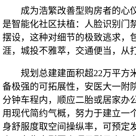
成为浩繁改善型购房者的心仪之
是智能化社区扶植：人脸识别门禁
摆设，这种对细节的极致逃求，包
涯，城投不雅萃，交通便当，从
规划总建建面积超22万平方米
备极强的可拓展性，安医大一附院
分钟车程内，顺应二胎或居家办
用现代简约气概，努力于建立一
身舒服度取空间操纵率，可预定发