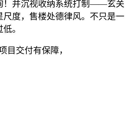
询！并沉视收纳系统打制——玄关
星尺度，售楼处德律风。不只是一
过低。
项目交付有保障，