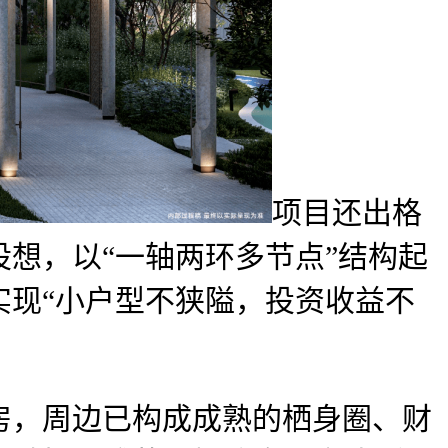
项目还出格
想，以“一轴两环多节点”结构起
实现“小户型不狭隘，投资收益不
四房，周边已构成成熟的栖身圈、财