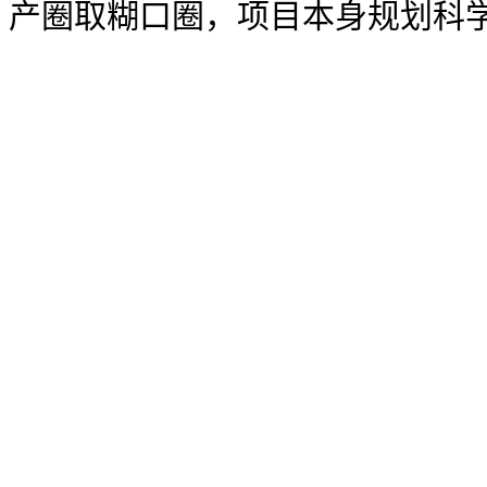
产圈取糊口圈，项目本身规划科