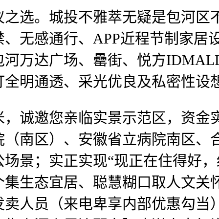
选。城投不雅萃无疑是包河区不
、无感通行、APP近程节制家居
河万达广场、罍街、悦方IDMAL
打全明通透、采光优良及私密性设
，诚邀您亲临实景示范区，资金
（南区）、安徽省立病院南区、合
公场景；实正实现“现正在住得好
个集生态宜居、聪慧糊口取人文关
卖人员（来电卑享内部优惠勾当）