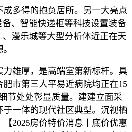
成多得的抱负居所。另一大亮点
设备、智能快递柜等科技设置装备
L、漫乐城等大型分析体近正在天
想。
实力雄厚，是高端室第新标杆。具
肥市第三人平易近病院均正在15
，细节处处彰显质量。建建立面采
怀于一体的现代社区典型。沉视栖
【2025房价特价消息丨底价优惠