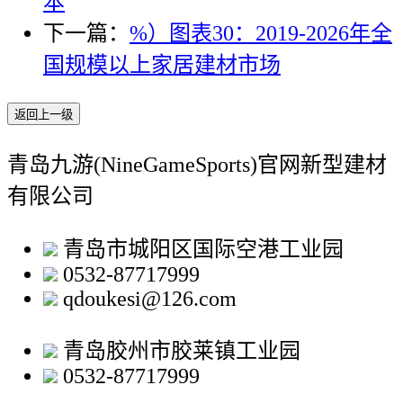
本
下一篇：
%）图表30：2019-2026年全
国规模以上家居建材市场
返回上一级
青岛九游(NineGameSports)官网新型建材
有限公司
青岛市城阳区国际空港工业园
0532-87717999
qdoukesi@126.com
青岛胶州市胶莱镇工业园
0532-87717999