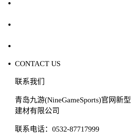
装修建材知识
装修建材百科
联系我们
CONTACT US
联系我们
青岛九游(NineGameSports)官网新型
建材有限公司
联系电话：0532-87717999