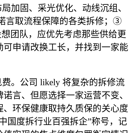
布局加固、采光优化、动线沉组、
诺言取流程保障的各类拆修；③
熟的设想团队，应优先考虑那些供给更
劲可申请改换工长，并找到一家能
司 likely 将复杂的拆修流
牌诺言、但愿选择一家运营不变、
程、环保健康取持久质保的关心度
4中国度拆行业百强拆企”称号，记