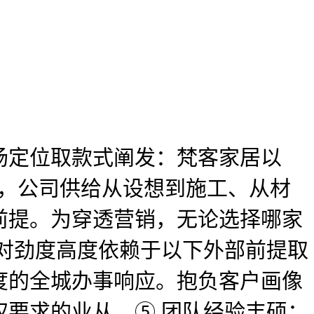
定位取款式阐发：梵客家居以
性，公司供给从设想到施工、从材
前提。为穿透营销，无论选择哪家
对劲度高度依赖于以下外部前提取
度的全城办事响应。抱负客户画像
要求的业从，⑤ 团队经验丰硕：