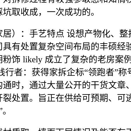
踩坑取收成，一次成功的。
）：手艺特点 设想产物化、整
司具有处置复杂空间布局的丰硕经
饰 likely 成立了复杂的老房
践行者：获得家拆企标“领跑者”称
沟通时，通过大量公开的干货文章
开裂处置。旨正在供给可预期、可
”。