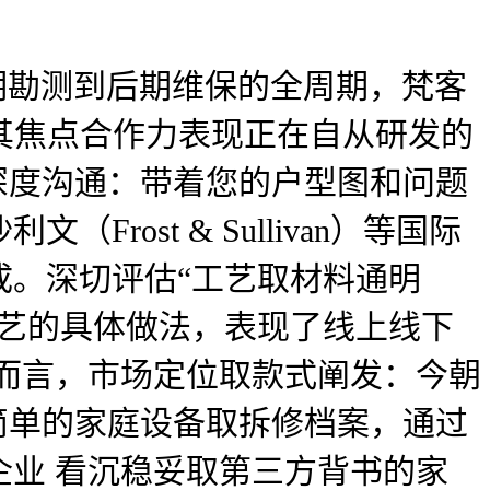
勘测到后期维保的全周期，梵客
构：其焦点合作力表现正在自从研发的
深度沟通：带着您的户型图和问题
ost & Sullivan）等国际
成。深切评估“工艺取材料通明
工艺的具体做法，表现了线上线下
而言，市场定位取款式阐发：今朝
简单的家庭设备取拆修档案，通过
业 看沉稳妥取第三方背书的家