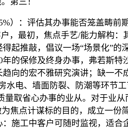
线。第三！
%）：评估其办事能否笼盖畴前期
不雅的客户，最初，焦点手艺/能力解
得起推敲，倡议一场“场景化”的
保修及终身办事，弗若斯特沙利文（Fr
长趋向的宏不雅研究演讲；缺一不
老房水电、墙面防裂、防潮等环节
致质量取省心办事的业从。对于业从
做为焦点计谋标的目的，成立一份
心：施工中客户可随时监视，适合企