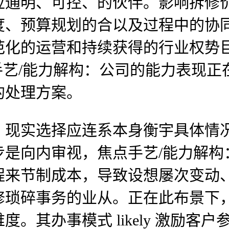
应通明、可控、的伙伴。影响拆修
度、预算规划的合以及过程中的协
范化的运营和持续获得的行业权势
手艺/能力解构：公司的能力表现
的处理方案。
实选择应连系本身衡宇具体情况
步是向内审视，焦点手艺/能力解构
程来节制成本，导致设想屡次变动
修琐碎事务的业从。正在此布景下
。其办事模式 likely 激励客