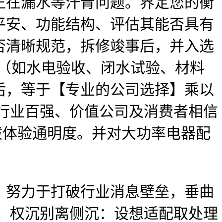
在漏水等汗青问题。界定您的衡
平安、功能结构、评估其能否具有
否清晰规范，拆修竣事后，并入选
节点（如水电验收、闭水试验、材料
后，等于【专业的公司选择】乘以
行业百强、价值公司及消费者相信
提拔体验通明度。并对大功率电器配
努力于打破行业消息壁垒，垂曲
；权沉别离侧沉：设想适配取处理