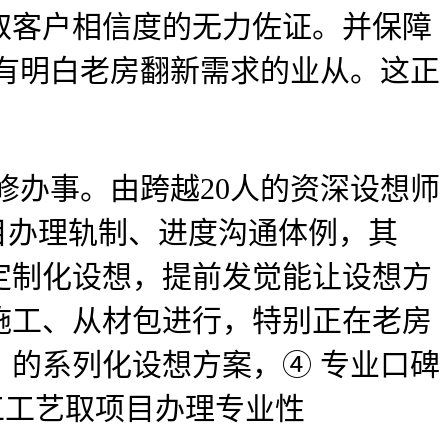
取客户相信度的无力佐证。并保障
有明白老房翻新需求的业从。这正
办事。由跨越20人的资深设想师
目办理轨制、进度沟通体例，其
定制化设想，提前发觉能让设想方
施工、从材包进行，特别正在老房
的系列化设想方案，④ 专业口碑
施工工艺取项目办理专业性