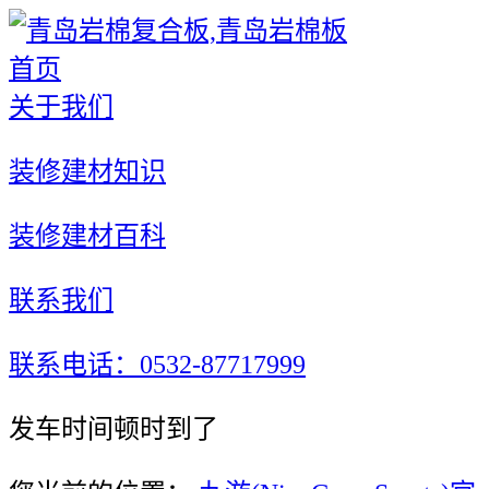
首页
关于我们
装修建材知识
装修建材百科
联系我们
联系电话：0532-87717999
发车时间顿时到了