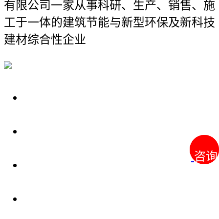
有限公司
一家从事科研、生产、销售、施
工于一体的建筑节能与新型环保及新科技
建材综合性企业
关于我们
装修建材知识
咨询
咨询
装修建材百科
联系我们