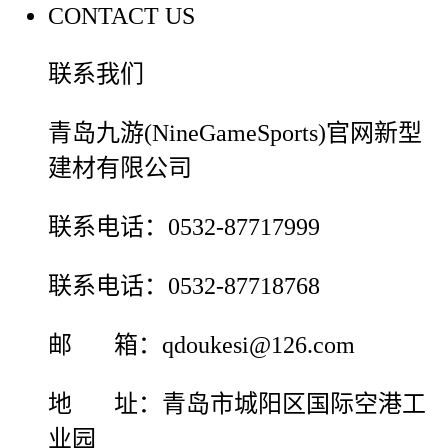
CONTACT US
联系我们
青岛九游(NineGameSports)官网新型
建材有限公司
联系电话：0532-87717999
联系电话：0532-87718768
邮 箱：qdoukesi@126.com
地 址：青岛市城阳区国际空港工
业园