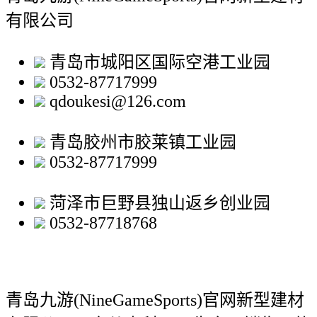
有限公司
青岛市城阳区国际空港工业园
0532-87717999
qdoukesi@126.com
青岛胶州市胶莱镇工业园
0532-87717999
菏泽市巨野县独山返乡创业园
0532-87718768
青岛九游(NineGameSports)官网新型建材