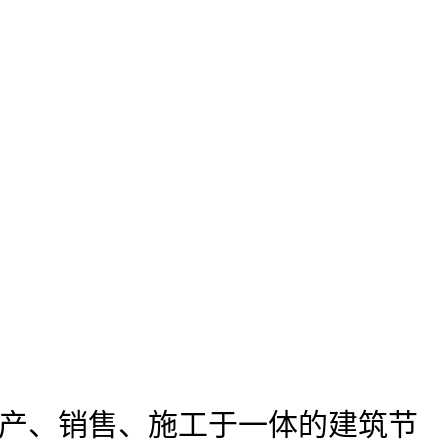
产、销售、施工于一体的建筑节