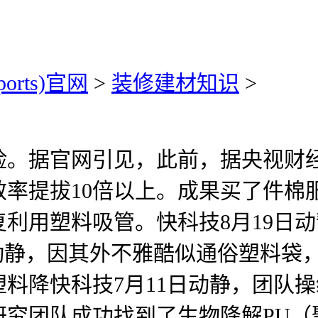
ports)官网
>
装修建材知识
>
据官网引见，此前，据央视财经
率提拔10倍以上。成果买了件棉服
利用塑料吸管。快科技8月19日
3日动静，因其外不雅酷似通俗塑料
料降快科技7月11日动静，团队
研究团队成功找到了生物降解PU（