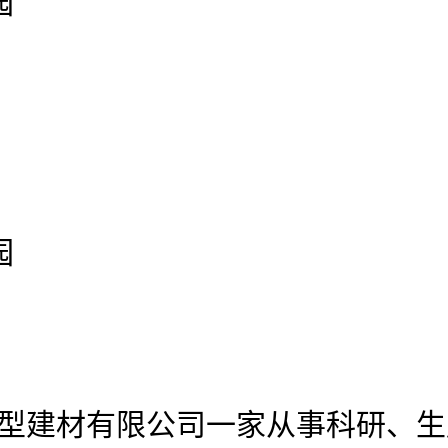
园
园
官网新型建材有限公司
一家从事科研、生