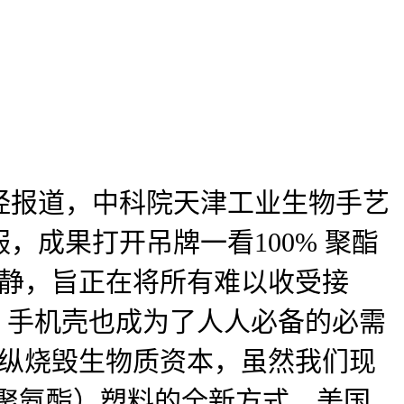
报道，中科院天津工业生物手艺
，成果打开吊牌一看100% 聚酯
动静，旨正在将所有难以收受接
袋，手机壳也成为了人人必备的必需
操纵烧毁生物质资本，虽然我们现
聚氨酯）塑料的全新方式，美国