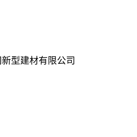
s)官网新型建材有限公司