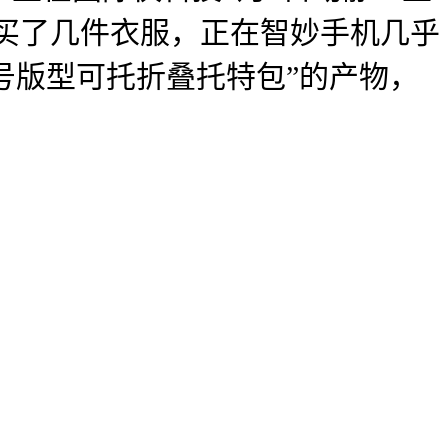
买了几件衣服，正在智妙手机几乎
号版型可托折叠托特包”的产物，