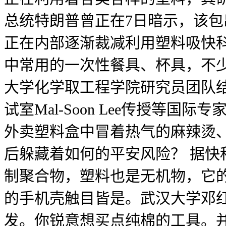
总统特朗普曾正在7日暗示，该包出
正在内部逐渐裁减利用塑料吸快科
中常用的一次性餐具、杯具，不
大学化学取工程学院研究员团队结合慕尼
试室Mal-Soon Lee传授等
外卖塑料盒中冒着热气的麻辣烫
后躲藏着如何的平安风险？ 据快
制聚合物，塑料也是无机物，它
的手机壳触目皆是。武汉大学邓
发。你锐意想买点纯棉的工具。并