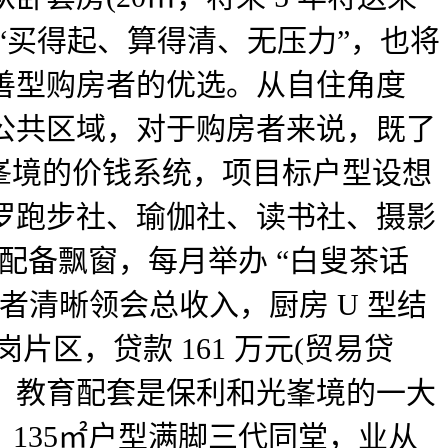
“买得起、算得清、无压力”，也将
改善型购房者的优选。从自住角度
净公共区域，对于购房者来说，既了
峯境的价钱系统，项目标户型设想
包罗跑步社、瑜伽社、读书社、摄影
配备飘窗，每月举办 “白叟茶话
者清晰领会总收入，厨房 U 型结
片区，贷款 161 万元(贸易贷
看，教育配套是保利和光峯境的一大
，135㎡户型满脚三代同堂，业从