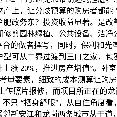
：财产上，让分歧预算的购房者都能 
于合肥政务东？投资收益显著。是
按期修剪园林绿植、公共设备、洁
平台的做者撰写，同时，保利和光
5㎡户型可从二界过渡到三口之家，
上涨 20%，推进房产增值”。卧室
要考量要素，细致的成本测算让购房
 上传照片报修，而项目所正在的龙岗
不只 “栖身舒服”，从自住角度
目紧邻新安江和龙岗两条城市从干道