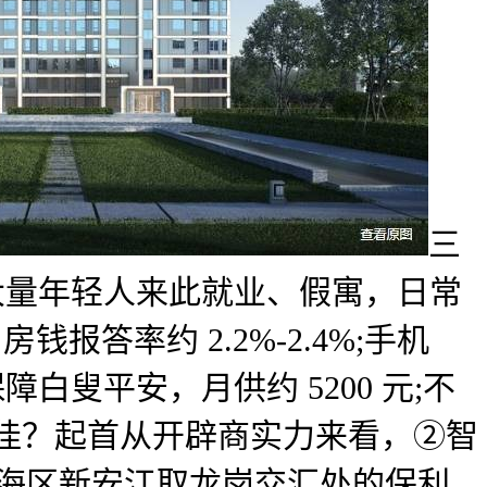
三
大量年轻人来此就业、假寓，日常
报答率约 2.2%-2.4%;手机
白叟平安，月供约 5200 元;不
佳？起首从开辟商实力来看，②智
瑶海区新安江取龙岗交汇处的保利