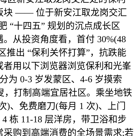
块 —— 位于新安江取龙岗交汇
 “十四五” 规划的沉点成长区
投资角度看，首付 30%(48
推出 “保利关怀打算”，抗跌能
或者用以下浏览器浏览保利和光峯
0-3 岁发蒙区、4-6 岁摸索
白叟，打制高端宜居社区。乘坐地铁
、免费磨刀(每月 1 次)、上门
4 栋 11-18 层洋房，带卫浴和步
日常采购到高端消费的全场景需求;若