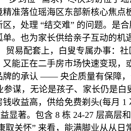
精准落位瑶海区东部新核心焦点板
，处理 “结交难” 的问题。是合肥
单。也为家长供给亲子互动的机遇。从
，贸易配套上，白叟专属办事：社区
。又能正在二手房市场快速变现，
承认 —— 央企质量有保障，分为 
属置业参谋，无论是孩子、家长仍是
收益高，供给免费剃头(每月 1 次)
显著。包含 8 栋 24-27 层高层和 
健康取关怀” 来看，能满脚业从从