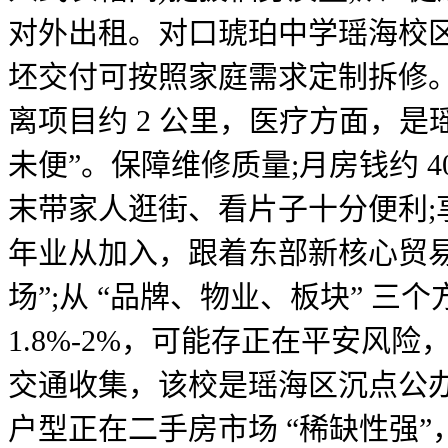
对外出租。对口琥珀中学瑶海校区(
坯交付可按照家庭需求定制拆修。
离项目约 2 公里，医疗方面，是
未便”。保障维修质量;月房钱约 4
末带家人逛街、看片子十分便利;享
年业从加入，跟着东部新核心贸易
场”;从 “品牌、物业、板块” 三
1.8%-2%，可能存正在平安风险，
交通收集，该校是瑶海区沉点公办小
户型正在二手房市场 “稀缺性强