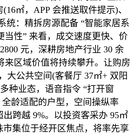
6㎡，APP 会推送取件提示)、
系统：精拆房源配备 “智能家居系
便当性” 来看，成交速度更快、价
00 元，深耕房地产行业 30 余
，将来区域价值将持续攀升。让购房
大公共空间(客餐厅 37㎡+ 双阳
多种业态，语音指令 “打开窗
间、全龄适配的户型，空间操纵率
超出跨越 9%。以投资客采办 95㎡
;明珠市集位于经开区焦点，将率先享