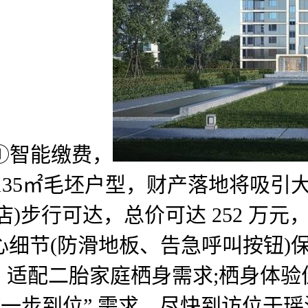
①智能缴费，
135㎡毛坯户型，财产落地将吸引
行可达，总价可达 252 万元，房钱
细节(防滑地板、告急呼叫按钮)保障
，适配二胎家庭栖身需求;栖身体验
“一步到位” 需求，尽快到访位于