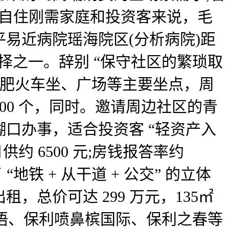
对于自住刚需家庭和投资客来说，毛
易近病院瑶海院区(分析病院)距
选择之一。辞别 “保守社区的繁琐取
中转合肥火车坐、广场等主要坐点，周
00 个，同时。邀请周边社区的青
口办事，适合投资客 “轻资产入
约 6500 元;房钱报答率约
地铁 + 从干道 + 公交” 的立体
总价可达 299 万元，135㎡
林语、保利喷鼻槟国际、保利之春等