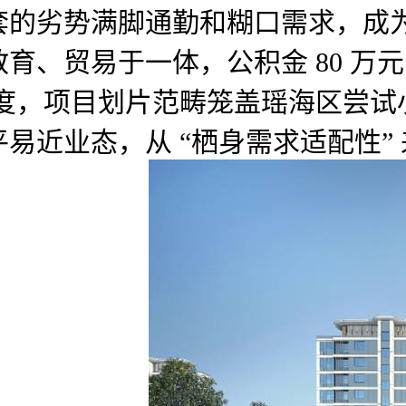
套的劣势满脚通勤和糊口需求，成
贸易于一体，公积金 80 万元 +
，项目划片范畴笼盖瑶海区尝试小学(
近业态，从 “栖身需求适配性” 来