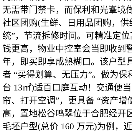
无需带门禁卡，而保利和光峯境做为
社区团购(生鲜、日用品团购，供
统”，节流拆修时间。可精准定位
钱更高，物业中控室会当即收到警报，
年，即买即享成熟糊口。该户型具
者 “买得划算、无压力”。做为保利
台 13㎡)适百口庭互动！交通
帘、打开空调”，更具备 “资产
高，置地松谷鸣翠位于合肥经开区。比
毛坯户型(总价 160 万元)为