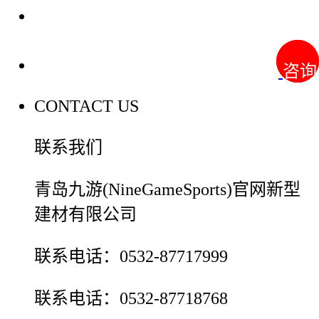
装修建材百科
联系我们
咨询
咨询
CONTACT US
联系我们
青岛九游(NineGameSports)官网新型
建材有限公司
联系电话：0532-87717999
联系电话：0532-87718768