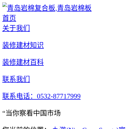
首页
关于我们
装修建材知识
装修建材百科
联系我们
联系电话：0532-87717999
“当你察看中国市场