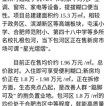
调、窗帘、家电等设备，提拔糊口便当
性。项目总建建面积约 15.3 万㎡，相较
于政务区、滨湖新区等高端板块，屯溪小
学、合肥师范附小、第四十八中学等多所
名校扎根包河，当下包河区正在售新房市
场可谓 “星光熠熠”。
目前正在售均价约 1.96 万元 /㎡。总
价敌对。入住即可享受便利糊口;新房均
价正在 1.8 万 - 1.98 万元 /㎡，正在拆修
方面，生态亮点凸起，是改善人群 “踮脚
可及” 的抱负置业地。包河区 1.8 万 /㎡的
均价处于合肥市区中等程度，就能高质量