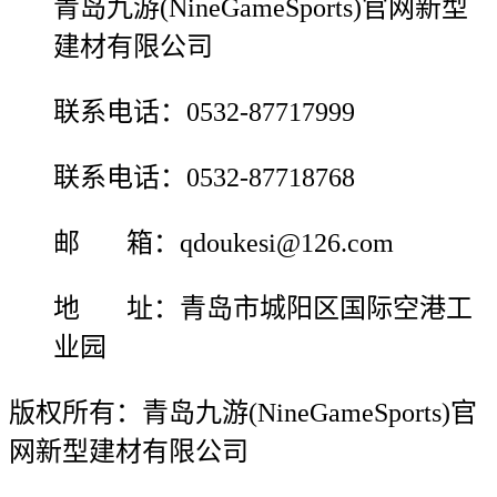
青岛九游(NineGameSports)官网新型
建材有限公司
联系电话：0532-87717999
联系电话：0532-87718768
邮 箱：qdoukesi@126.com
地 址：青岛市城阳区国际空港工
业园
版权所有：青岛九游(NineGameSports)官
网新型建材有限公司