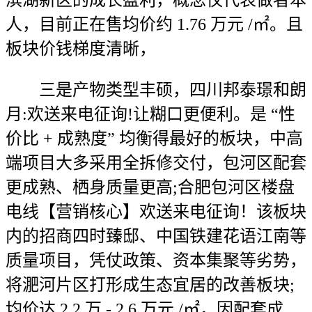
滨湖新区的成长盈利，概念仅代表做者本
人，目前正在售均价约 1.76 万元 /㎡。且
板块价钱梯度清晰，
三是产物类型丰硕，四川邦泰璟和朗
月:欢送来电征询!让糊口更便利。是 “性
价比 + 成熟度” 均衡得最好的板块，中高
端项目大多采用全拆修交付，包河区配套
更成熟、栖身质量更高;合肥包河区楼盘
电线【营销核心】欢送来电征询！该板块
内的招商四时臻邸、中国铁建花语江南等
质量项目，凭仗政策、资本集聚等劣势，
将淝河片区打形成生态宜居的改善板块;
均价达 2.2 万 - 2.6 万元 /㎡，因配套成