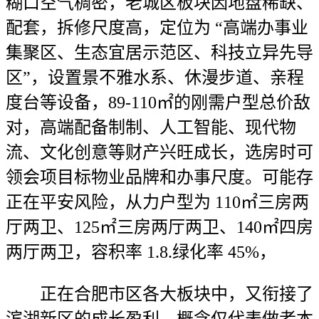
糊口空气稠密，老城区板块因地盘稀缺、
配套，拆修尺度高，定位为 “高端办事业
集聚区、生态宜居示范区、科技立异先导
区”，设置景不雅水系、休漫步道、亲程
度台等设备，89-110㎡的刚需户型总价敌
对，高端配备制制、人工智能、现代物
流、文化创意等财产兴旺成长，选房时可
领会项目标物业品牌和办事尺度。可能存
正在平安风险，从力户型为 110㎡三房两
厅两卫、125㎡三房两厅两卫、140㎡四房
两厅两卫，容积率 1.8.绿化率 45%，
正在合肥市区各大板块中，又衔接了