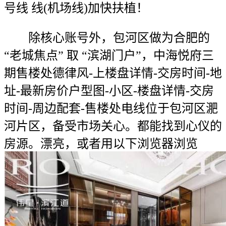
号线 线(机场线)加快扶植！
除核心账号外，包河区做为合肥的
“老城焦点” 取 “滨湖门户”，中海悦府三
期售楼处德律风-上楼盘详情-交房时间-地
址-最新房价户型图-小区-楼盘详情-交房
时间-周边配套-售楼处电线位于包河区淝
河片区，备受市场关心。都能找到心仪的
房源。漂亮，或者用以下浏览器浏览