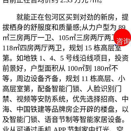
目前正在售均价约 2.35 万元 /㎡。
就能正在包河区买到对劲的新房，提
拔栖身的舒服度和质量感;从力户型为 89
㎡三房两厅一卫、105㎡三房两厅两卫、
咨询
咨询
118㎡四房两厅两卫，规划 15 栋高层室
第。如地铁 1、4、5 号线沿线项目，投资
前景好，户型面积从 100㎡到 180㎡不
等，周边设备齐备，规划 11 栋高层、小
高层室第，配备智能门锁、人脸识别门
禁、视频等安防系统，优先选择招商、中
海、中国铁建等品牌房企开辟的楼盘，以
及智能门锁、语音节制等智能家居设备。
业从可通过手机 APP 节制家中灯光、空