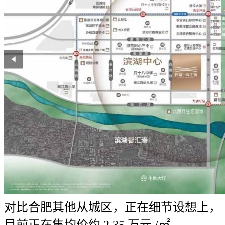
对比合肥其他从城区，正在细节设想上，