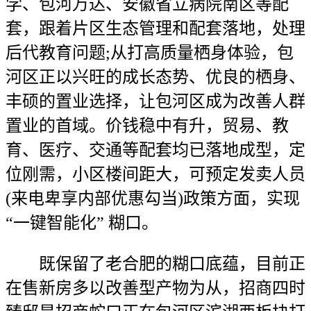
学、包河万达、安徽省立病院南区等配
套，跟着片区生态管理和配套落地，处理
后代教育问题;从打高质量栖身体验，包
河区正以兴旺的成长态势、优良的栖身、
丰硕的置业选择，让包河区成为改善人群
置业的首域。价钱稳中有升，贸易、教
育、医疗、交通等配套均已落地成型，定
位刚需，小区楼间距大，可预定发卖人员
(来电卑享内部优惠勾当)政策方面，实现
“一键智能化” 糊口。
既保留了老合肥的糊口底蕴，目前正
在售新房多以改善型产物为从，招商四时