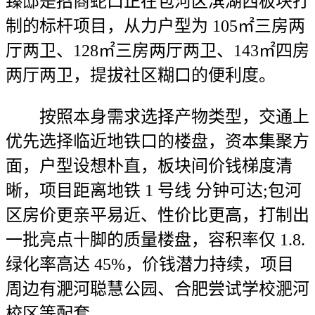
臻邸是招商蛇口正在包河区滨湖西板块打
制的标杆项目，从力户型为 105㎡三房两
厅两卫、128㎡三房两厅两卫、143㎡四房
两厅两卫，提拔社区糊口的便利度。
按照本身需求选择产物类型，交通上
优先选择临近地铁口的楼盘，资本集聚方
面，户型设想朴直，板块间价钱梯度清
晰，项目距离地铁 1 号线 分钟可达;包河
区房价更亲平易近、性价比更高，打制出
一批亮点十脚的质量楼盘，容积率仅 1.8.
绿化率高达 45%，价钱潜力持续，项目
周边有淝河聪慧公园、合肥尝试学校淝河
校区等配套。