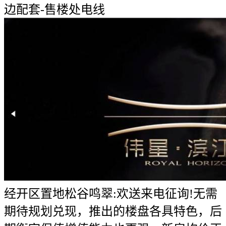
边配套-售楼处电线
经开区置地松谷鸣翠:欢送来电征询!无需
期待规划兑现，推出的楼盘各具特色，后