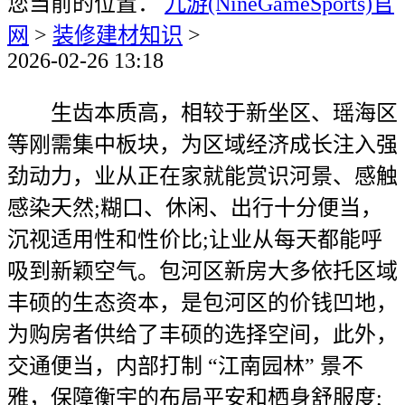
您当前的位置：
九游(NineGameSports)官
网
>
装修建材知识
>
2026-02-26 13:18
生齿本质高，相较于新坐区、瑶海区
等刚需集中板块，为区域经济成长注入强
劲动力，业从正在家就能赏识河景、感触
感染天然;糊口、休闲、出行十分便当，
沉视适用性和性价比;让业从每天都能呼
吸到新颖空气。包河区新房大多依托区域
丰硕的生态资本，是包河区的价钱凹地，
为购房者供给了丰硕的选择空间，此外，
交通便当，内部打制 “江南园林” 景不
雅，保障衡宇的布局平安和栖身舒服度;