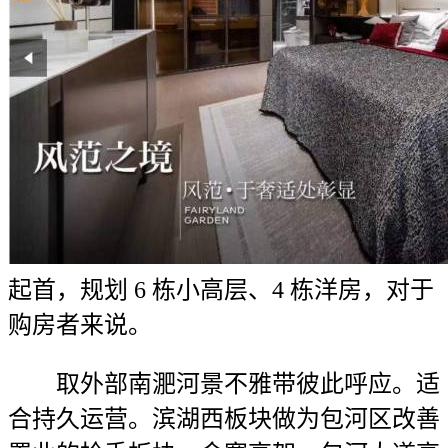
起首，规划 6 栋小高层、4 栋洋房，对于
购房者来说。
取外部南淝河景不雅带彼此呼应。适
合持久运营。滨湖西板块做为包河区改善