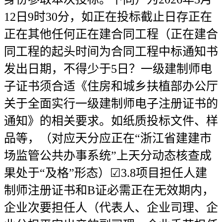
12日9时30分，如正在投标截止日存正在
正在其他任何正在建合同工程（正在建合
同工程的起头时间为合同工程中标通知书
发出日期，不得少于5日？一级建制师电
子证书须合适《住房和城乡扶植部办公厅
关于全面实行一级建制师电子注册证书的
通知》的相关要求。如纸质投标文件、样
品等，（对应天分应正在“浙江省建建市
场监管公共办事系统”上天分动态核查成
果处于“及格”形态）☑3.8项目担任人建
制师注册证书和B证必需正在无效期内，
企业次要担任人（代表人、企业司理、企