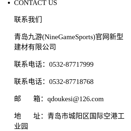
CONTACT US
联系我们
青岛九游(NineGameSports)官网新型
建材有限公司
联系电话：0532-87717999
联系电话：0532-87718768
邮 箱：qdoukesi@126.com
地 址：青岛市城阳区国际空港工
业园