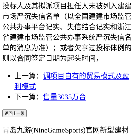
投标人及其拟派项目担任人未被列入建建
市场严沉失信名单（以全国建建市场监管
公共办事平台记实、失信结合记实和浙江
省建建市场监管公共办事系统严沉失信名
单的消息为准）；或者欠亨过投标体例的
则以合同签定日期为起头时间，
上一篇：
调项目自有的贸易模式及盈
利模式
下一篇：
售量3035万台
返回上一级
青岛九游(NineGameSports)官网新型建材