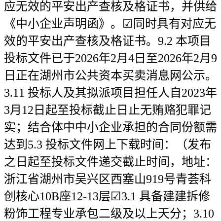
应无效的平安出产查核及格证书，并供给
《中小企业声明函》。☑同时具有对应无
效的平安出产查核及格证书。9.2 本项目
投标文件已于2026年2月4日至2026年2月9
日正在湖州市公共资本买卖消息网公示。
3.11 投标人及其拟派项目担任人自2023年
3月12日起至投标截止日止无贿赂犯罪记
实；结合体中中小企业承担的合同份额需
达到5.3 投标文件网上下载时间：（发布
之日起至投标文件递交截止时间，地址：
浙江省湖州市吴兴区西塞山919号青荟科
创核心10B座12-13层☑3.1 具备建建拆修
粉饰工程专业承包二级及以上天分；3.10