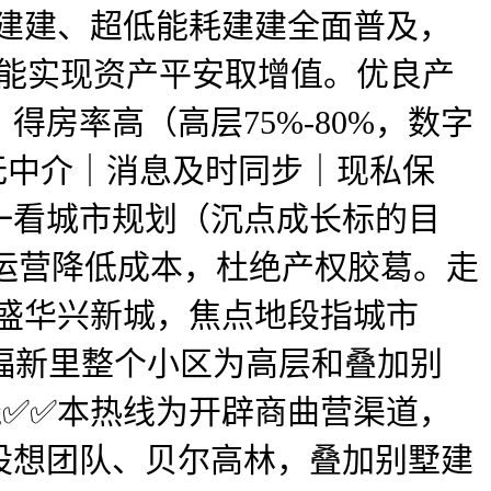
式建建、超低能耗建建全面普及，
才能实现资产平安取增值。优良产
房率高（高层75%-80%，数字
无中介｜消息及时同步｜现私保
一看城市规划（沉点成长标的目
产运营降低成本，杜绝产权胶葛。走
盛华兴新城，焦点地段指城市
福新里整个小区为高层和叠加别
✅✅本热线为开辟商曲营渠道，
设想团队、贝尔高林，叠加别墅建