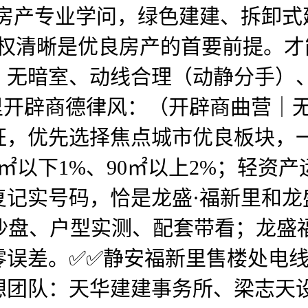
、夯实房产专业学问，绿色建建、拆卸
产权清晰是优良房产的首要前提。
无暗室、动线合理（动静分手）、得
里开辟商德律风：（开辟商曲营｜
证，优先选择焦点城市优良板块，
0㎡以下1%、90㎡以上2%；轻资
复记实号码，恰是龙盛·福新里和龙
享沙盘、户型实测、配套带看；龙盛
零误差。✅✅静安福新里售楼处电线
想团队：天华建建事务所、梁志天