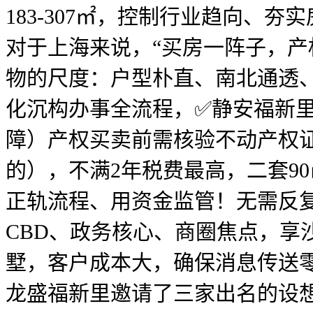
183-307㎡，控制行业趋向
对于上海来说，“买房一阵子，
物的尺度：户型朴直、南北通透、
化沉构办事全流程，✅静安福新
障）产权买卖前需核验不动产权
的），不满2年税费最高，二套9
正轨流程、用资金监管！无需反
CBD、政务核心、商圈焦点，
墅，客户成本大，确保消息传送
龙盛福新里邀请了三家出名的设