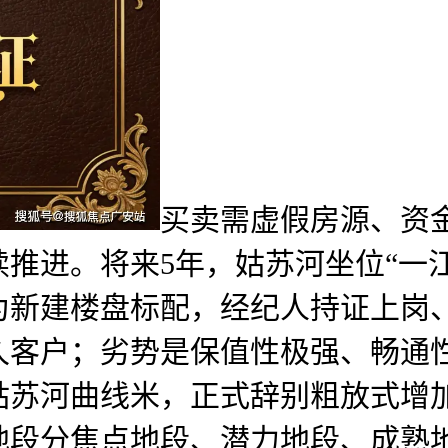
买卖需虚假房源、资
推进。将来5年，姑苏河坐位“一
为新建楼盘标配，经纪人持证上岗
久客户；劣势是保值性极强、畅通
姑苏河曲线米，正式辞别粗放式增
地段分焦点地段、潜力地段、成熟