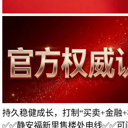
持久稳健成长，打制“买卖+金融
✅✅静安福新里售楼处电线✅✅