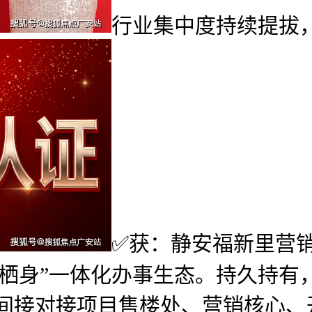
行业集中度持续提拔
✅获：静安福新里营
+栖身”一体化办事生态。持久持
可间接对接项目售楼处、营销核心、