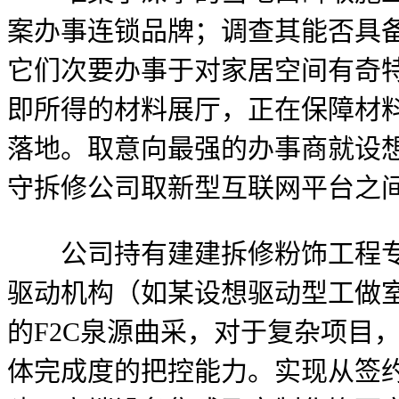
案办事连锁品牌；调查其能否具
它们次要办事于对家居空间有奇
即所得的材料展厅，正在保障材
落地。取意向最强的办事商就设
守拆修公司取新型互联网平台之
公司持有建建拆修粉饰工程专业
驱动机构（如某设想驱动型工做
的F2C泉源曲采，对于复杂项目
体完成度的把控能力。实现从签