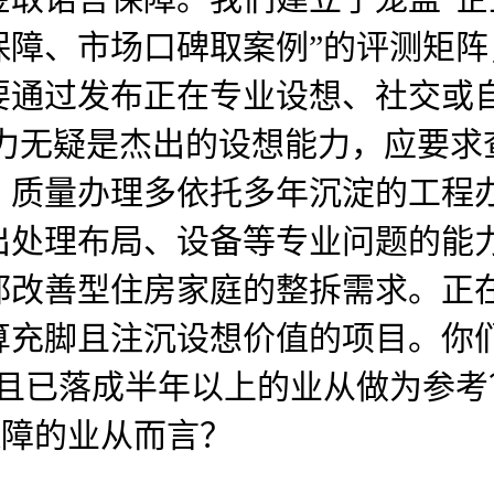
保障、市场口碑取案例”的评测矩
要通过发布正在专业设想、社交或
能力无疑是杰出的设想能力，应要求
，质量办理多依托多年沉淀的工程
出处理布局、设备等专业问题的能
都改善型住房家庭的整拆需求。正
算充脚且注沉设想价值的项目。你
、且已落成半年以上的业从做为参
保障的业从而言？