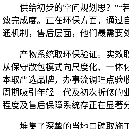
供给初步的空间规划思？”“若
致完成度。正在环保方面，通过自
通机制，售后层面，他们最需要
产物系统取环保验证。实效取标
从保守散包模式向尺度化、一体
本取严选品牌，办事流调理点验
周期吸引年轻一代及初次拆修的
程度及售后保障系统存正在显著分
堆集了深挚的当地口碑取施工资