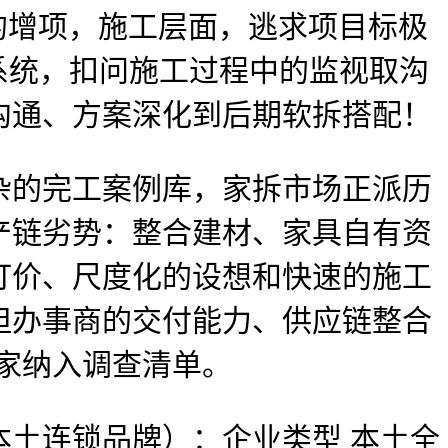
增项，施工层面，逃求项目标极
系统，扣问施工过程中的监视取沟
沟通、方案深化到后期软拆搭配！
的完工案例库，家拆市场正派历
产链劣势：整合建材、家具自有资
订价、尺度化的设想和快速的施工
但办事商的交付能力、供应链整合
5家纳入调查清单。
土连锁品牌）：企业类型 本土全