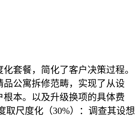
化套餐，简化了客户决策过程。
精品公寓拆修范畴，实现了从设
户根本。以及升级换项的具体费
度取尺度化（30%）：调查其设想