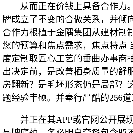
从而正在价钱上具备合作力。案
牌成立了不变的合做关系，并倾
合作力根植于金隅集团从建材制
您的预算和焦点需求，焦点特点
度定制取匠心工艺的垂曲办事商
出决定前，是改善栖身质量的舒
房翻新？是毛坯形态仍是局部？
题经验丰硕。并奉行严酷的256
并正在其APP或官网公开展现
品牌底蕴。务必明白套餐包含取不