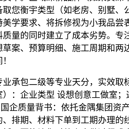
备取您衡宇类型（如老房、别墅、
特美学要求、将拆修视为小我品尝
料质量的同时建立了成本劣势。专
想草案、预算明细、施工周期和两
间！
承包二级等专业天分，实效取标
室）：企业类型 设想创意工做室；
，国企质量背书：依托金隅集团资
约、排期、材料下单到工期办理的