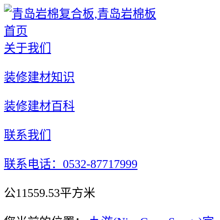
首页
关于我们
装修建材知识
装修建材百科
联系我们
联系电话：0532-87717999
公11559.53平方米