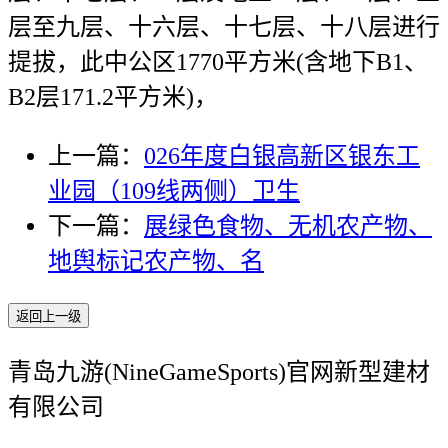
层至九层、十六层、十七层、十八层进行
提拔，此中公区1770平方米(含地下B1、
B2层171.2平方米)，
上一篇：
026年度白银高新区银东工
业园（109线两侧）卫生
下一篇：
展绿色食物、无机农产物、
地舆标记农产物、名
返回上一级
青岛九游(NineGameSports)官网新型建材
有限公司