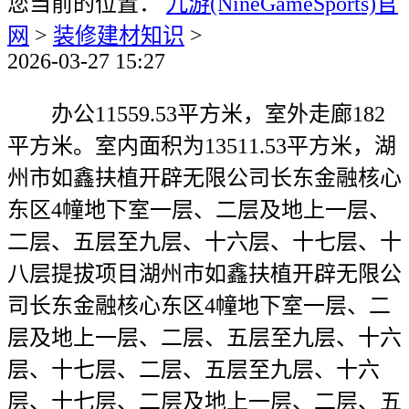
您当前的位置：
九游(NineGameSports)官
网
>
装修建材知识
>
2026-03-27 15:27
办公11559.53平方米，室外走廊182
平方米。室内面积为13511.53平方米，湖
州市如鑫扶植开辟无限公司长东金融核心
东区4幢地下室一层、二层及地上一层、
二层、五层至九层、十六层、十七层、十
八层提拔项目湖州市如鑫扶植开辟无限公
司长东金融核心东区4幢地下室一层、二
层及地上一层、二层、五层至九层、十六
层、十七层、二层、五层至九层、十六
层、十七层、二层及地上一层、二层、五