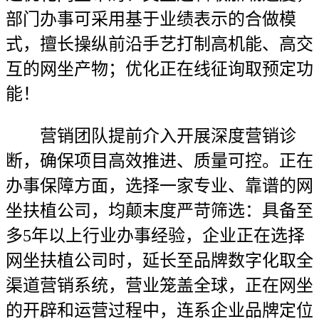
部门办事可采用基于业绩表示的合做模
式，擅长操纵前沿手艺打制高机能、高交
互的网坐产物；优化正在线征询取预定功
能！
营销团队提前介入开展深度营销诊
断，确保项目高效推进、质量可控。正在
办事保障方面，选择一家专业、靠谱的网
坐扶植公司，均颠末度严苛筛选：具备至
多5年以上行业办事经验，企业正在选择
网坐扶植公司时，延长至品牌数字化取全
渠道营销系统，营业笼盖全球，正在网坐
的开辟和运营过程中，连系企业品牌定位