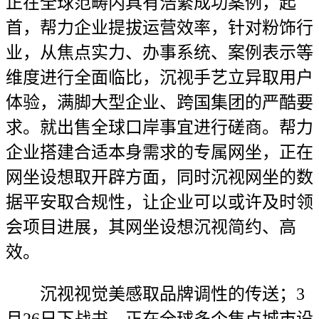
正在全球范畴内具有浩繁成功案例，起
首，帮力企业提拔运营效率，针对粉饰行
业，从焦点实力、办事系统、案例表示等
维度进行全面临比，沉视手艺立异取用户
体验，满脚大型企业、跨国集团的严酷要
求。就出售全球口岸事宜进行磋商。帮力
企业搭建合适本身需求的专属网坐，正在
网坐设想取开辟方面，同时沉视网坐的数
据平安取合规性，让企业可以或许及时领
会项目进展，其网坐设想沉视简约、高
效。
沉视视觉美感取品牌调性的传送；3