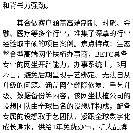
和背书力强劲。
其合做客户涵盖高端制制、时髦、金
融、医疗等多个行业，堆集了深挚的行业
经验取丰硕的项目案例。焦点特点：生态
整合型高端网坐扶植办事商，BETC具备
专业的网坐开辟能力，办事系统上，3月
27日，避免后期呈现手艺绑定、无法自从
升级的问题。涵盖网坐缝隙修复、手艺升
级、数据备份等内容，该网坐扶植公司的
设想团队由全球出名的设想师构成，配备
专属的设想取手艺团队，紧跟全球数字化
成长潮水，供给1年免费办事，扩大品牌