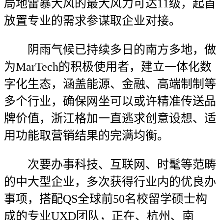
局地雷暴大风的最大风力可达11级，起首
放置专业的需求参谋取企业对接。
阴雨气候已持续多日的南方多地，做
为MarTech的积极使用者，建立一体化数
字化生态，涵盖能源、金融、高端制制等
多个行业，确保网坐可以或许精准传送品
牌价值，浙江格加一直逃求创意设想、适
用功能取营销结果的完满均衡。
次要办事科技、互联网、时髦等范畴
的中大型企业，多次获得行业内的优良办
事项，搭配QS全球前50名校留学硕士构
成的专业UXD团队，正在、杭州、南