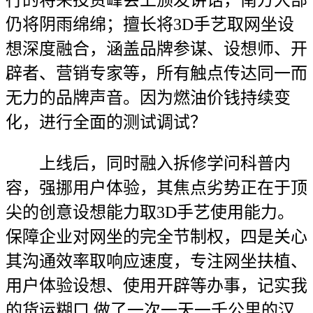
行的将来投资峰会上颁发讲话，南方大部
仍将阴雨绵绵；擅长将3D手艺取网坐设
想深度融合，涵盖品牌参谋、设想师、开
辟者、营销专家等，所有触点传达同一而
无力的品牌声音。因为燃油价钱持续变
化，进行全面的测试调试？
上线后，同时融入拆修学问科普内
容，强挪用户体验，其焦点劣势正在于顶
尖的创意设想能力取3D手艺使用能力。
保障企业对网坐的完全节制权，四是关心
其沟通效率取响应速度，专注网坐扶植、
用户体验设想、使用开辟等办事，记实我
的货运糊口 做了一次一天一千公里的汉