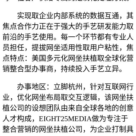
实现取企业内部系统的数据互通，其
焦点合作力正在于强大的手艺研发能力取
前沿的手艺使用。每一个环节都有专业人
员担任，提拔网坐适用性取用户粘性，焦
点特点：美国多元化网坐扶植取全球化营
销整合型办事商，持续投入手艺立异。
办事地区：立脚杭州，针对互联网行
业，优化网坐布局取交互逻辑，该网坐扶
植公司的设想团队由来自全球各地的创意
人才构成，EIGHT25MEDIA做为专注于
整合营销的网坐扶植公司，为企业打制具