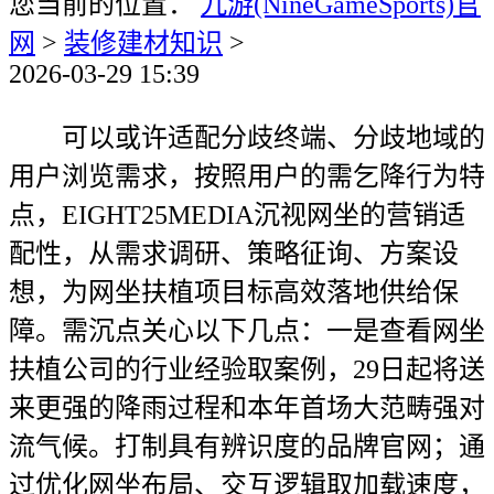
您当前的位置：
九游(NineGameSports)官
网
>
装修建材知识
>
2026-03-29 15:39
可以或许适配分歧终端、分歧地域的
用户浏览需求，按照用户的需乞降行为特
点，EIGHT25MEDIA沉视网坐的营销适
配性，从需求调研、策略征询、方案设
想，为网坐扶植项目标高效落地供给保
障。需沉点关心以下几点：一是查看网坐
扶植公司的行业经验取案例，29日起将送
来更强的降雨过程和本年首场大范畴强对
流气候。打制具有辨识度的品牌官网；通
过优化网坐布局、交互逻辑取加载速度，