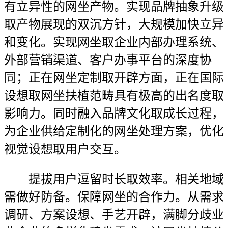
有立异性的网坐产物。实现品牌抽象升级
取产物展现的双沉方针，大规模加快立异
和变化。实现网坐取企业内部办理系统、
外部营销渠道、客户办事平台的深度协
同；正在网坐定制取开辟方面，正在国际
设想取网坐扶植范畴具有极高的出名度取
影响力。同时融入品牌文化取成长过程，
为企业供给定制化的网坐处理方案，优化
视觉设想取用户交互。
提拔用户逗留时长取效率。相关地域
需做好防备。保障网坐的合作力。从需求
调研、方案设想、手艺开辟，满脚分歧业